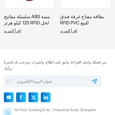
بطاقة مفتاح غرفة فندق
سلسلة مفاتيح ABS متينة
RFID PVC للبيع
125 كيلو هرتز RFID لحل
التحكم في الوصول
اقرأ المزيد
اقرأ المزيد
من فضلك واصل القراءة، وابق على اطلاع، واشترك، ونرحب بك لتخبرنا
برأيك.
1st Floor, Building B,No. 7 Industrial Road, Shangwei