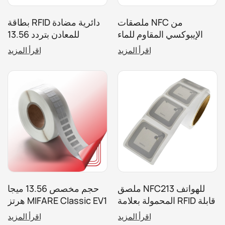
ملصقات NFC من
بطاقة RFID دائرية مضادة
الإيبوكسي المقاوم للماء
للمعادن بتردد 13.56
بقطر 25/30 مم، ملصقات
ميجاهرتز NFC PVC قرص
اقرأ المزيد
اقرأ المزيد
مشاركة الوسائط
عملة معدنية مع ملصق
الاجتماعية، ملصقات
لاصق
الهواتف المحمولة
ملصق NFC213 للهواتف
حجم مخصص 13.56 ميجا
المحمولة بعلامة RFID قابلة
هرتز MIFARE Classic EV1
للطباعة والبرمجة PET
1K RFID علامة / ملصق
اقرأ المزيد
اقرأ المزيد
ISO14443A
NFC Wet Inlay لإدارة