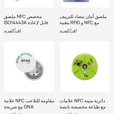
ملصق أمان مضاد للتزييف
ملصق NFC مخصص
بتقنية RFID و NFC مع
ISO14443A قابل لإعادة
صورة ثلاثية الأبعاد مخصصة
الكتابة بتردد 13.56
اقرأ المزيد
اقرأ المزيد
للتغليف
ميجاهرتز
علامات NFC دائرية متينة
علامة NFC مقاومة للتلاعب
مع طباعة مخصصة نابضة
مع شريحة DNA
بالحياة للقوائم
NTAG424