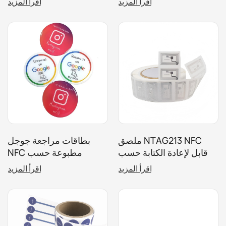
اقرأ المزيد
اقرأ المزيد
ملصق NTAG213 NFC
بطاقات مراجعة جوجل
قابل لإعادة الكتابة حسب
NFC مطبوعة حسب
الطلب للتغليف الذكي
الطلب، علامة قائمة طعام
اقرأ المزيد
اقرأ المزيد
والتسويق الرقمي وتتبع
إيبوكسي Rfid لطلب قائمة
الأصول
المطعم