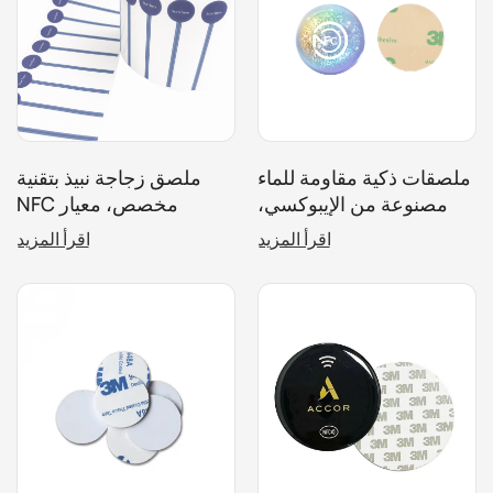
ملصقات ذكية مقاومة للماء
ملصق زجاجة نبيذ بتقنية
مصنوعة من الإيبوكسي،
NFC مخصص، معيار
مصممة خصيصًا لوسائل
ISO14443A، علامة RFID
اقرأ المزيد
اقرأ المزيد
التواصل الاجتماعي وأتمتة
مضادة للتلاعب بتردد 13.56
الأعمال.
ميجاهرتز