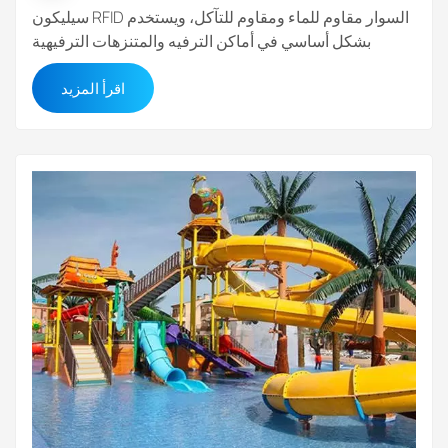
سيليكون RFID السوار مقاوم للماء ومقاوم للتآكل، ويستخدم
بشكل أساسي في أماكن الترفيه والمتنزهات الترفيهية
والمتنزهات المائية والأنشطة الرياضية والأنشطة الخارجية.
اقرأ المزيد
أساور سيليكون RFID مريحة، مقاومة للماء، وقابلة
للتخصيص. أساور RFID المقاومة للماء هذه مثالية للصالات
الرياضية، أو حمامات السباحة، أو المنتجع...