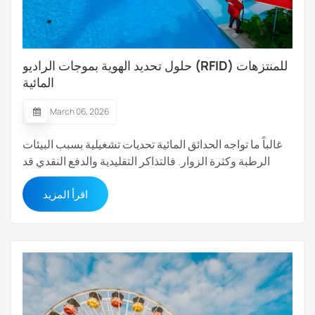
حلول تحديد الهوية بموجات الراديو (RFID) للمنتزهات
المائية
March 06, 2026
غالباً ما تواجه الحدائق المائية تحديات تشغيلية بسبب البيئات
الرطبة وكثرة الزوار. فالتذاكر التقليدية والدفع النقدي قد
تكون غير عملية، وعرضة للتلف بفعل الماء، ويصعب إدارتها.
اقرأ المزيد
أما تقنية تحديد الهوية بموجات الراديو (RFID) فتُقدم حلولاً لهذه
المشكلات من خلال تمكين التعرف الآلي، والتحكم الآمن في
الوصول، وإ...