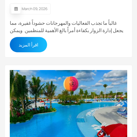
March 09, 2026
غالباً ما تجذب الفعاليات والمهرجانات حشوداً غفيرة، مما
يجعل إدارة الزوار بكفاءة أمراً بالغ الأهمية للمنظمين. ويمكن
أن تؤدي التذاكر الورقية التقليدية وطرق التحقق اليدوية إلى
اقرأ المزيد
طوابير طويلة، وتزوير التذاكر، وبطء إجراءات الدخول.توفر
تقنية تحديد الهوية بموجات الراديو (RFID) حلاً سريعاً وموثوقاً
للتحكم في...