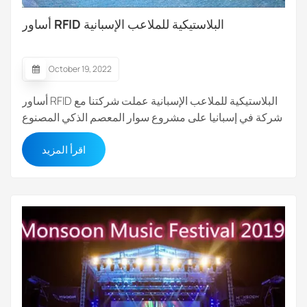
أساور RFID البلاستيكية للملاعب الإسبانية
October 19, 2022
أساور RFID البلاستيكية للملاعب الإسبانية عملت شركتنا مع
شركة في إسبانيا على مشروع سوار المعصم الذكي المصنوع
من مادة PVC، والذي يُستخدم بشكل أساسي في الملاعب
اقرأ المزيد
المحلية أساور المعصم المصنوعة من مادة PVC ناعمة
ومريحة ومقاومة للماء، ويمكن استخدامها في البيئات
الرطبة، كما أنها قابلة للتعديل في الحجم. تتميز...