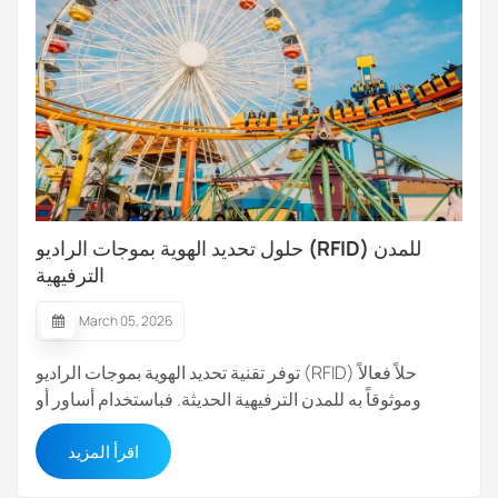
حلول تحديد الهوية بموجات الراديو (RFID) للمدن
الترفيهية
March 05, 2026
توفر تقنية تحديد الهوية بموجات الراديو (RFID) حلاً فعالاً
وموثوقاً به للمدن الترفيهية الحديثة. فباستخدام أساور أو
بطاقات RFID، يمكن للزوار دخول المدينة الترفيهية بسرعة،
اقرأ المزيد
والوصول إلى الألعاب، وإجراء عمليات الشراء بنقرة
بسيطة.تستقبل مدن الملاهي عادةً أعدادًا كبيرة من الزوار