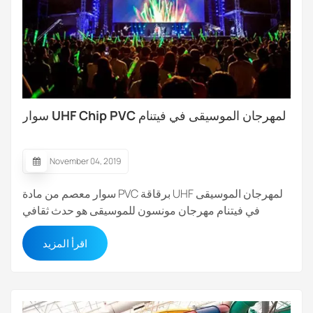
سوار UHF Chip PVC لمهرجان الموسيقى في فيتنام
November 04, 2019
سوار معصم من مادة PVC برقاقة UHF لمهرجان الموسيقى
في فيتنام مهرجان مونسون للموسيقى هو حدث ثقافي
وموسيقي بمستوى دولي، وهو رمز لهانوي، يقام بمناسبة شهر
اقرأ المزيد
نوفمبر من كل عام. نحن نعمل مع شركة برمجيات RFID في
فيتنام لتوفير سوار المعصم UHF القابل للاستخدام مرة واحدة
من مادة PVC لحجز التذاكر والتحكم في الوصول...