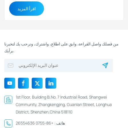
بطاقات أبوابها المزودة بتقنية تحديد الهوية بموجات الراديو
اقرأ المزيد
لسنوات عديدة، والآن تُستخدم هذه التقنية نفسها لإحداث ثورة
في عالم المتنزهات المائية والمتنزهات الترفيهية والمنتجعات.
لقد تعاونت شركة RFI...
من فضلك واصل القراءة، وابق على اطلاع، واشترك، ونرحب بك لتخبرنا
برأيك.
1st Floor, Building B,No. 7 Industrial Road, Shangwei
Community, Zhangkengjing, Guanlan Street, Longhua
District, Shenzhen,China 518110
هاتف :
+86-0755 26554636