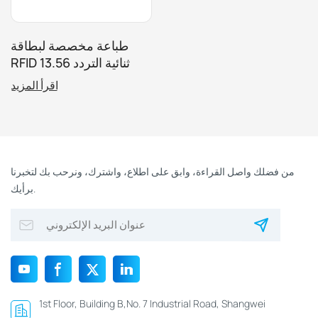
طباعة مخصصة لبطاقة
RFID ثنائية التردد 13.56
ميجا هرتز + 125 كيلو هرتز
اقرأ المزيد
للتحكم في الوصول
من فضلك واصل القراءة، وابق على اطلاع، واشترك، ونرحب بك لتخبرنا
برأيك.
1st Floor, Building B,No. 7 Industrial Road, Shangwei