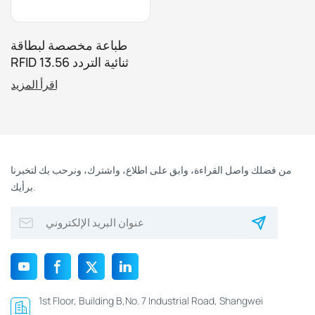
طباعة مخصصة لبطاقة
RFID ثنائية التردد 13.56
ميجا هرتز + 125 كيلو هرتز
اقرأ المزيد
للتحكم في الوصول
من فضلك واصل القراءة، وابق على اطلاع، واشترك، ونرحب بك لتخبرنا
برأيك.
1st Floor, Building B,No. 7 Industrial Road, Shangwei