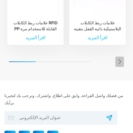
علامات ربط الكابلات
علامات ربط الكابلات RFID
البلاستيكية ذاتية القفل بتقنية
PP القابلة للاستخدام مرة
RFID عالية الأمان بتردد 13.56
واحدة بتردد 860~960 ميجا
اقرأ المزيد
اقرأ المزيد
ميجاهرتز
هرتز مع مشبك معدني
من فضلك واصل القراءة، وابق على اطلاع، واشترك، ونرحب بك لتخبرنا
برأيك.