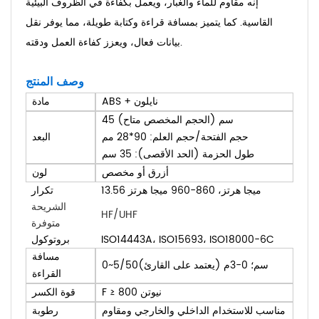
إنه مقاوم للماء والغبار، ويعمل بكفاءة في الظروف البيئية
القاسية. كما يتميز بمسافة قراءة وكتابة طويلة، مما يوفر نقل
بيانات فعال، ويعزز كفاءة العمل ودقته.
وصف المنتج
ABS + نايلون
مادة
45 سم (الحجم المخصص متاح)
حجم الفتحة/حجم العلم: 90*28 مم
البعد
طول الحزمة (الحد الأقصى): 35 سم
أزرق أو مخصص
لون
13.56 ميجا هرتز، 860-960 ميجا هرتز
تكرار
الشريحة
HF/UHF
متوفرة
ISO14443A، ISO15693، ISO18000-6C
بروتوكول
مسافة
~5/50سم؛
0
-3م (يعتمد على القارئ)
0
القراءة
F ≥ 800 نيوتن
قوة الكسر
مناسب للاستخدام الداخلي والخارجي ومقاوم
رطوبة