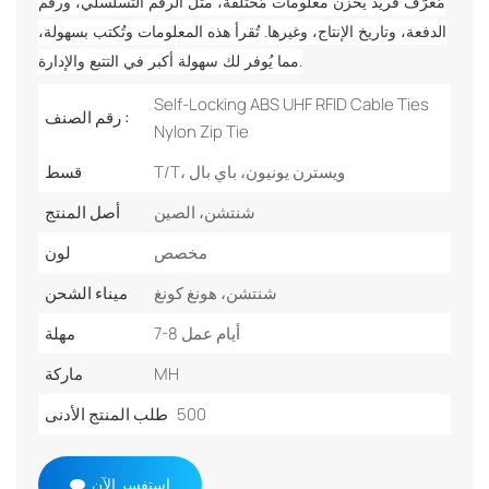
مُعرّف فريد يُخزن معلومات مُختلفة، مثل الرقم التسلسلي، ورقم
الدفعة، وتاريخ الإنتاج، وغيرها. تُقرأ هذه المعلومات وتُكتب بسهولة،
مما يُوفر لك سهولة أكبر في التتبع والإدارة.
Self-Locking ABS UHF RFID Cable Ties
رقم الصنف :
Nylon Zip Tie
T/T، ويسترن يونيون، باي بال
قسط
شنتشن، الصين
أصل المنتج
مخصص
لون
شنتشن، هونغ كونغ
ميناء الشحن
7-8 أيام عمل
مهلة
MH
ماركة
500
طلب المنتج الأدنى
استفسر الآن