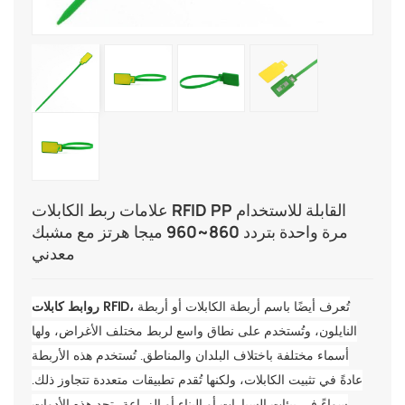
علامات ربط الكابلات RFID PP القابلة للاستخدام
مرة واحدة بتردد 860~960 ميجا هرتز مع مشبك
معدني
تُعرف أيضًا باسم أربطة الكابلات أو أربطة
روابط كابلات RFID،
النايلون، وتُستخدم على نطاق واسع لربط مختلف الأغراض، ولها
أسماء مختلفة باختلاف البلدان والمناطق. تُستخدم هذه الأربطة
عادةً في تثبيت الكابلات، ولكنها تُقدم تطبيقات متعددة تتجاوز ذلك.
سواءً في بيئات السيارات أو البناء أو الزراعة، تجد هذه الأدوات