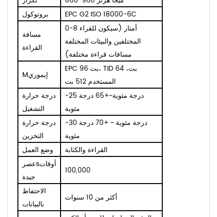
860-960 ميجا هرتز
تكرار
EPC G2 ISO 18000-6C
بروتوكول
0-8 أمتار (سيكون للقراء
مسافة
المختلفين والبيئات المختلفة
القراءة
مسافات قراءة مختلفة)
EPC 96 بت، TID 64 بت،
إيموري
M
المستخدم 512 بت
-25 درجة مئوية~+65 درجة
درجة حرارة
مئوية
التشغيل
-30 درجة مئوية ~ +70 درجة
درجة حرارة
مئوية
التخزين
القراءة والكتابة
وضع العمل
أوقات
s
عصر
1
00,000
جيدة
الاحتفاظ
أكثر من 10 سنوات
بالبيانات