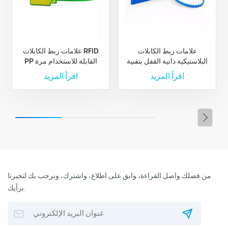
علامات ربط الكابلات
علامات ربط الكابلات RFID
البلاستيكية ذاتية القفل بتقنية
PP القابلة للاستخدام مرة
RFID عالية الأمان بتردد 13.56
واحدة بتردد 860~960 ميجا
اقرأ المزيد
اقرأ المزيد
ميجاهرتز
هرتز مع مشبك معدني
من فضلك واصل القراءة، وابق على اطلاع، واشترك، ونرحب بك لتخبرنا
برأيك.