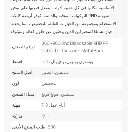
الأساسية مكانها في كل حقيبة أدوات. بفضل قدرتها على توفير
التركيبات المؤقتة والدائمة، تُوفر أربطة كابلات RFID سهولة
الاستخدام ومجموعة من الخيارات القابلة للتخصيص، مما يجعلها
خيارًا شائعًا للمحترفين الذين يبحثون عن حلول فعالة وموثوقة.
860~960Mhz Disposable RFID PP
رقم الصنف :
Cable Tie Tags with Metal Buck
T/T، ويسترن يونيون، باي بال
قسط
شنتشن، الصين
أصل المنتج
مخصص
لون
شنتشن، هونغ كونغ
ميناء الشحن
7-8 أيام عمل
مهلة
MH
ماركة
500
طلب المنتج الأدنى