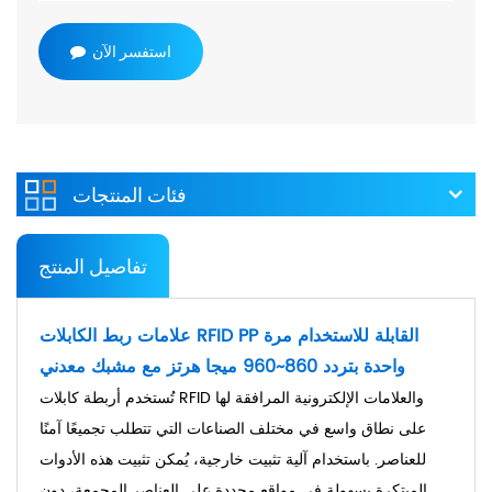
استفسر الآن
فئات المنتجات
تفاصيل المنتج
علامات ربط الكابلات RFID PP القابلة للاستخدام مرة
واحدة بتردد 860~960 ميجا هرتز مع مشبك معدني
تُستخدم أربطة كابلات RFID والعلامات الإلكترونية المرافقة لها
على نطاق واسع في مختلف الصناعات التي تتطلب تجميعًا آمنًا
للعناصر. باستخدام آلية تثبيت خارجية، يُمكن تثبيت هذه الأدوات
المبتكرة بسهولة في مواقع محددة على العناصر المجمعة، دون