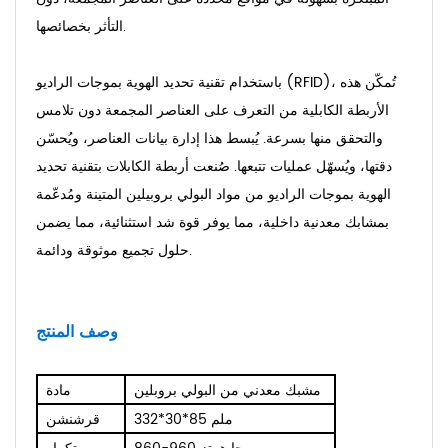
التأثر بخصائصها.
باستخدام تقنية تحديد الهوية بموجات الراديو (RFID)، تُمكّن هذه
الأربطة الكابلية من التعرف على العناصر المجمعة دون تلامس
والتحقق منها بسرعة. يُبسط هذا إدارة بيانات العناصر، ويُحسّن
دقتها، ويُسهّل عمليات تتبعها. صُنعت أربطة الكابلات بتقنية تحديد
الهوية بموجات الراديو من مواد البولي بروبيلين المتينة ومُدعّمة
بمشابك معدنية داخلية، مما يوفر قوة شد استثنائية، مما يضمن
حلول تجميع موثوقة ودائمة.
وصف المنتج
مشبك معدني من البولي بروبلين
مادة
332*30*85 ملم
قرش
نشن