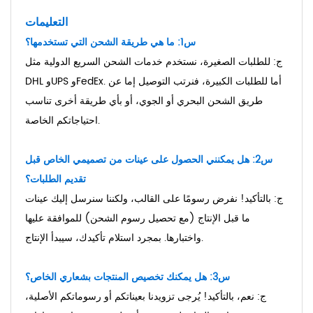
التعليمات
س1: ما هي طريقة الشحن التي تستخدمها؟
ج: للطلبات الصغيرة، نستخدم خدمات الشحن السريع الدولية مثل
DHL وUPS وFedEx. أما للطلبات الكبيرة، فنرتب التوصيل إما عن
طريق الشحن البحري أو الجوي، أو بأي طريقة أخرى تناسب
احتياجاتكم الخاصة.
س2: هل يمكنني الحصول على عينات من تصميمي الخاص قبل
تقديم الطلبات؟
ج: بالتأكيد! نفرض رسومًا على القالب، ولكننا سنرسل إليك عينات
ما قبل الإنتاج (مع تحصيل رسوم الشحن) للموافقة عليها
واختبارها. بمجرد استلام تأكيدك، سيبدأ الإنتاج.
س3: هل يمكنك تخصيص المنتجات بشعاري الخاص؟
ج: نعم، بالتأكيد! يُرجى تزويدنا بعيناتكم أو رسوماتكم الأصلية،