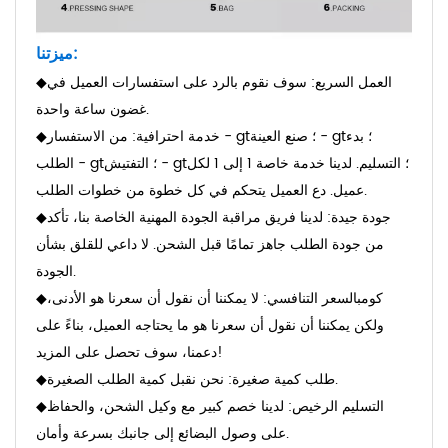
ميزتنا:
◆العمل السريع: سوف نقوم بالرد على استفسارات العميل في
غضون ساعة واحدة.
◆خدمة احترافية: من الاستفسار - gt؛ صنع العينة - gt؛ بدء
الطلب - gt؛ التفتيش - gt؛ التسليم.
لدينا خدمة خاصة 1 إلى 1 لكل
عميل. دع العميل يتحكم في كل خطوة من خطوات الطلب.
◆جودة جيدة: لدينا فريق مراقبة الجودة المهنية الخاصة بنا، تأكد
من جودة الطلب
جاهز تمامًا قبل الشحن. لا داعي للقلق بشأن
الجودة.
◆كومب
السعر التنافسي: لا يمكننا أن نقول أن سعرنا هو الأدنى،
ولكن يمكننا أن نقول أن سعرنا هو ما يحتاجه العميل، بناءً على
دعمنا، سوف تحصل على المزيد!
◆طلب كمية صغيرة: نحن نقبل كمية الطلب الصغيرة.
◆التسليم الرخيص: لدينا خصم كبير مع وكيل الشحن، والحفاظ
على وصول البضائع إلى جانبك بسرعة وأمان.