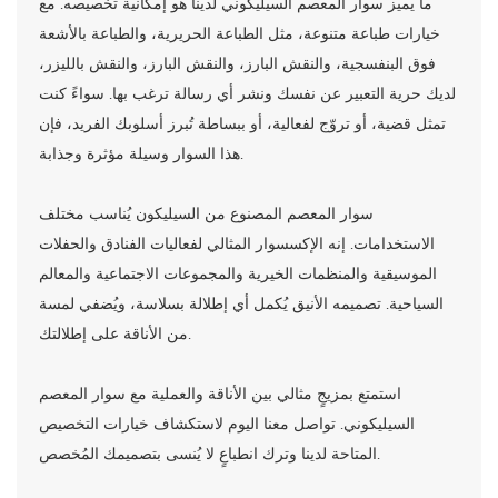
ما يميز سوار المعصم السيليكوني لدينا هو إمكانية تخصيصه. مع
خيارات طباعة متنوعة، مثل الطباعة الحريرية، والطباعة بالأشعة
فوق البنفسجية، والنقش البارز، والنقش البارز، والنقش بالليزر،
لديك حرية التعبير عن نفسك ونشر أي رسالة ترغب بها. سواءً كنت
تمثل قضية، أو تروّج لفعالية، أو ببساطة تُبرز أسلوبك الفريد، فإن
هذا السوار وسيلة مؤثرة وجذابة.
سوار المعصم المصنوع من السيليكون يُناسب مختلف
الاستخدامات. إنه الإكسسوار المثالي لفعاليات الفنادق والحفلات
الموسيقية والمنظمات الخيرية والمجموعات الاجتماعية والمعالم
السياحية. تصميمه الأنيق يُكمل أي إطلالة بسلاسة، ويُضفي لمسة
من الأناقة على إطلالتك.
استمتع بمزيجٍ مثالي بين الأناقة والعملية مع سوار المعصم
السيليكوني. تواصل معنا اليوم لاستكشاف خيارات التخصيص
المتاحة لدينا وترك انطباعٍ لا يُنسى بتصميمك المُخصص.