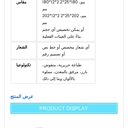
180*12*2 مم، 180*25*2
مقاس
مم
202*12*2 مم، 202*25*2
مم
أو يمكن تخصيص أي حجم
بناءً على العينات الفعلية.
أي شعار مخصص أو خط نص
الشعار
أو تصميم رقم.
طباعة حريرية، منقوش،
تكنولوجيا
بارز، مرفق بالمعدن، مملوء
بالألوان وما إلى ذلك.
عرض المنتج