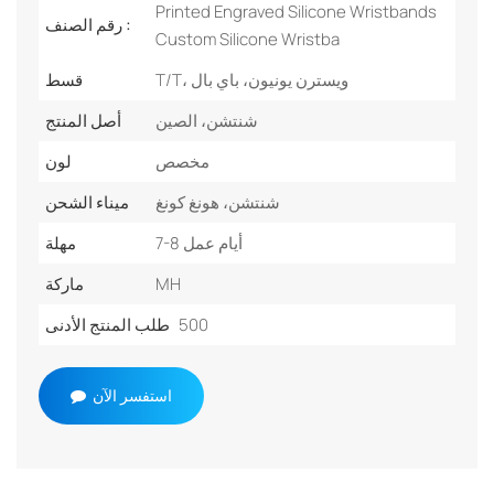
Printed Engraved Silicone Wristbands
رقم الصنف :
Custom Silicone Wristba
T/T، ويسترن يونيون، باي بال
قسط
شنتشن، الصين
أصل المنتج
مخصص
لون
شنتشن، هونغ كونغ
ميناء الشحن
7-8 أيام عمل
مهلة
MH
ماركة
500
طلب المنتج الأدنى
استفسر الآن