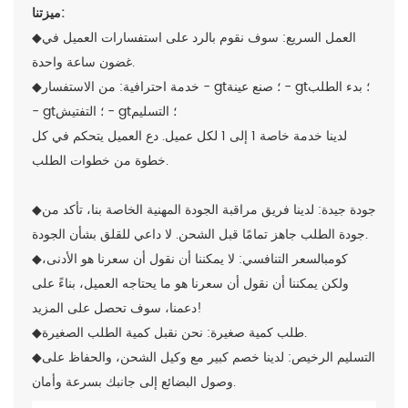
ميزتنا:
◆العمل السريع: سوف نقوم بالرد على استفسارات العميل في
غضون ساعة واحدة.
◆خدمة احترافية: من الاستفسار - gt؛ صنع عينة - gt؛ بدء الطلب
- gt؛ التفتيش - gt؛ التسليم
لدينا خدمة خاصة 1 إلى 1 لكل عميل. دع العميل يتحكم في كل
خطوة من خطوات الطلب.
جودة جيدة: لدينا فريق مراقبة الجودة المهنية الخاصة بنا، تأكد من
◆
جاهز تمامًا قبل الشحن. لا داعي للقلق بشأن الجودة.
جودة الطلب
◆كومب
السعر التنافسي: لا يمكننا أن نقول أن سعرنا هو الأدنى،
ولكن يمكننا أن نقول أن سعرنا هو ما يحتاجه العميل، بناءً على
دعمنا، سوف تحصل على المزيد!
◆طلب كمية صغيرة: نحن نقبل كمية الطلب الصغيرة.
◆التسليم الرخيص: لدينا خصم كبير مع وكيل الشحن، والحفاظ على
وصول البضائع إلى جانبك بسرعة وأمان.