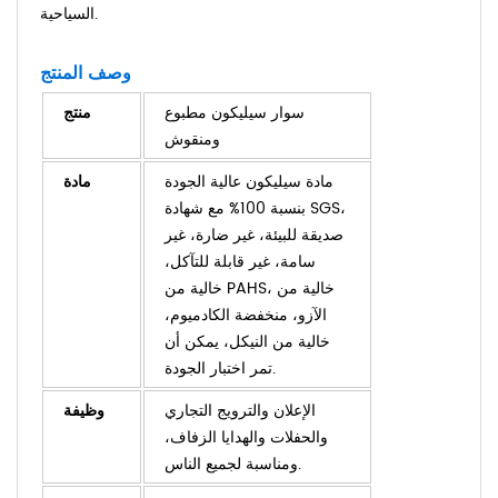
السياحية.
وصف المنتج
سوار سيليكون مطبوع
منتج
ومنقوش
مادة سيليكون عالية الجودة
مادة
بنسبة 100% مع شهادة SGS،
صديقة للبيئة، غير ضارة، غير
سامة، غير قابلة للتآكل،
خالية من PAHS، خالية من
الآزو، منخفضة الكادميوم،
خالية من النيكل، يمكن أن
تمر اختبار الجودة.
الإعلان والترويج التجاري
وظيفة
والحفلات والهدايا الزفاف،
ومناسبة لجميع الناس.