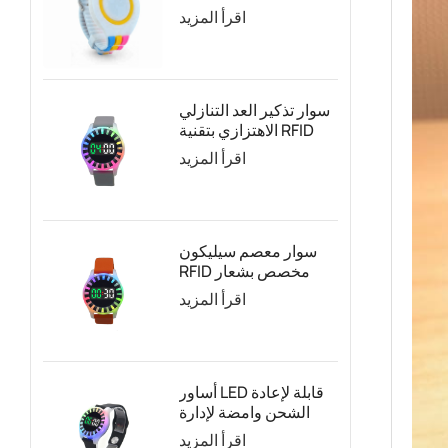
قابل للتعديل حسب
اقرأ المزيد
الطلب
سوار تذكير العد التنازلي
الاهتزازي بتقنية RFID
لإدارة الجذب السياحي
اقرأ المزيد
بناءً على الوقت
سوار معصم سيليكون
RFID مخصص بشعار
العد التنازلي مع أضواء
اقرأ المزيد
LED
أساور LED قابلة لإعادة
الشحن وامضة لإدارة
الوقت لحديقة
اقرأ المزيد