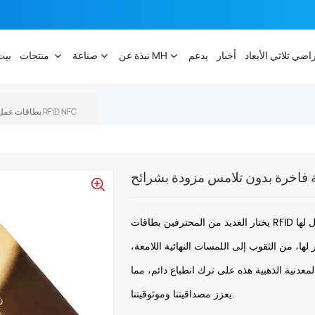
راضي ثلاثي الأبعاد
أخبار
يدعم
نبذة عن MH
صناعة
منتجات
بيت
بطاقات عمل معدنية فاخرة بدون تلامس مزودة بشرائح RFID NFC
يختار العديد من المحترفين بطاقات RFID المعدنية لبطاقات أعمالهم لما توفره من خيارات تخصيص لا مثيل لها
 لها، من الثقوب إلى اللمسات النهائية اللامعة،
عدنية الذهبية هذه على ترك انطباع دائم، مما
يعزز مصداقيتنا وموثوقيتنا.