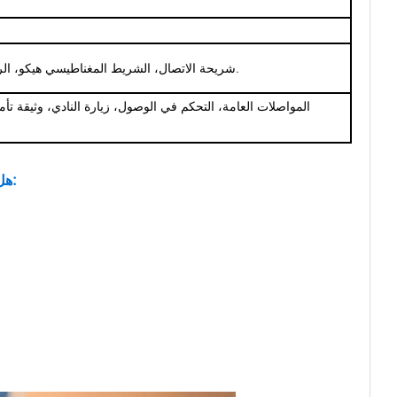
النقش، النحت، التوقيع، شريحة NFC، شريحة الاتصال، الشريط المغناطيسي هيكو، الرقم التسلسلي، النقش، إلخ.
المواصلات العامة، التحكم في الوصول، زيارة النادي، وثيقة تأمي
هل تعرف نوع البطاقة الفولاذية؟ حسنًا، تشمل البطاقة المعدنية الأنواع التالية: