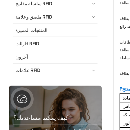
سلسلة مفاتيح RFID
ملصق وعلامة RFID
 المتعددة
المنتجات المميزة
 وتفاصيل حساباتك على مواقع
قارئات RFID
زوّد ​​بتقنية NFC. لا مزيد من
آحرون
علامات RFID
نتج
P
ادة
اس
اكة
كيف يمكننا مساعدتك؟
لون