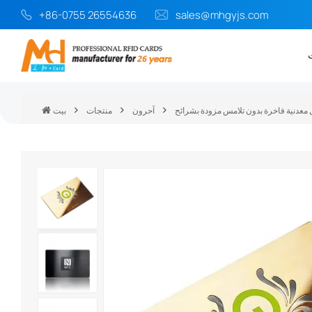
+86-0755 26554636
sales@mhgyjs.com
آحرون
منتجات
بيت