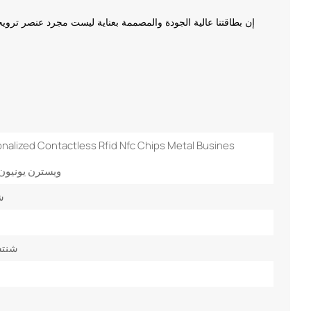
إن بطاقتنا عالية الجودة والمصممة بعناية ليست مجرد عنصر ترو
nalized Contactless Rfid Nfc Chips Metal Busines
T/T، ويسترن يونيو
ش
شنتش