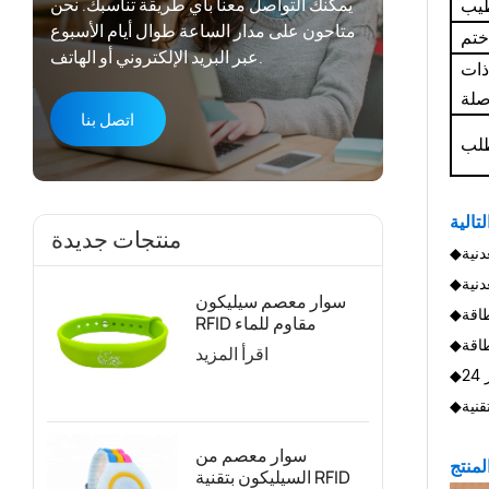
يمكنك التواصل معنا بأي طريقة تناسبك. نحن
يب
متاحون على مدار الساعة طوال أيام الأسبوع
ختم
عبر البريد الإلكتروني أو الهاتف.
ذات
لة
اتصل بنا
لب
منتجات جديدة
دنية
نية
سوار معصم سيليكون
RFID مقاوم للماء
للتحكم في الوصول
اقرأ المزيد
وإدارة العضوية
2
سوار معصم من
منتج
السيليكون بتقنية RFID