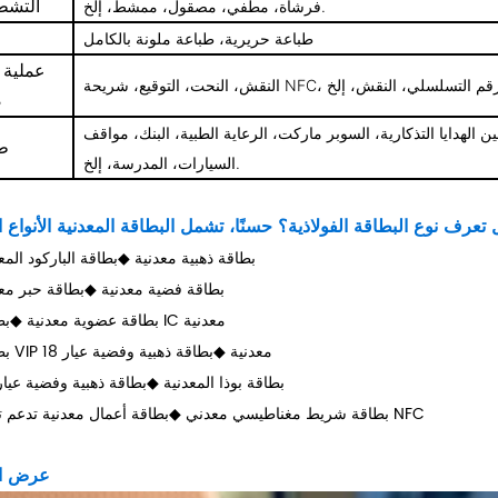
التشط
فرشاة، مطفي، مصقول، ممشط، إلخ.
طباعة حريرية، طباعة ملونة بالكامل
عملية 
ص
ن الهدايا التذكارية، السوبر ماركت، الرعاية الطبية، البنك، مواقف
ط
السيارات، المدرسة، إلخ.
◆بطاقة ذهبية معدنية
◆بطاقة الباركود المع
◆بطاقة فضية معدنية
◆بطاقة حبر معد
◆بطاقة IC معدنية
◆بطاقة عضوية معدنية
◆بطاقة VIP معدنية
◆
بطاقة ذهبية وفضية عيار 18
◆بطاقة بوذا المعدنية
◆
بطاقة ذهبية وفضية عيار 4
بطاقة أعمال معدنية تدعم تقنية NFC
◆بطاقة شريط مغناطيسي معدني
◆
عرض ال