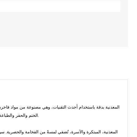
الختم والحفر والطباعة والتلميع والطلاء والتلوين واللصق والتغليف، تتحول هذه البطاقات إلى قطع فنية رائعة.