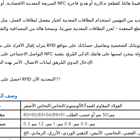
من المهنيين استخدام البطاقات المعدنية كخيار مفضل لبطاقات العمل، مثل بطاقة NFC المعدنية البريطانية. مع خيارات التخصيص
يتزايد إقبال الأفراد على بطاقات RFID المعدنية كبطاقات أعمال شخصية بدون تلامس. بمجرد كتابة معلوماتك الشخصية
التواصل الاجتماعي على بطاقة NFC المعدنية، يُمكنك مشاركة معلومات الاتصال بسهولة بمجرد لمسها على هاتفك الذكي المُ
الإدخال اليدوي المُرهق لبيانات الاتصال، الأمر بهذه البساطة.
احصل على بطاقة RFID المعدنية الآن!!!
وصف الم
م
الفولاذ المقاوم للصدأ/الألومنيوم/النحاس/النحاس الأصفر
مق
80*50/85*54/89*51 مم/50 مم أو حسب الطلب
سم
0.3 مم، 0.5 مم، 0.8 مم، 1 مم، 1.2 مم