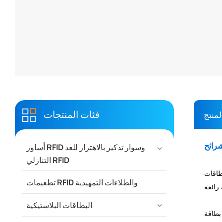
فئات المنتجات
لمنتج
أساور RFID وسوار تذكير بالاهتزاز للعد
التنازلي RFID
ة كالنحاس والفولاذ المقاوم للصدأ. ومن خلال عملية دقيقة تشمل
تطعيمات RFID والطلاءات التمهيدية
البطاقات البلاستيكية
بطاقة RFID المعدنية، المبتكرة والآسرة، تُضفي لمسةً من الفخامة والحصرية. سواءً كانت بطاقة أعمال رقمية معدنية لافتة للنظر، أو بطاقة رمز الاستجابة