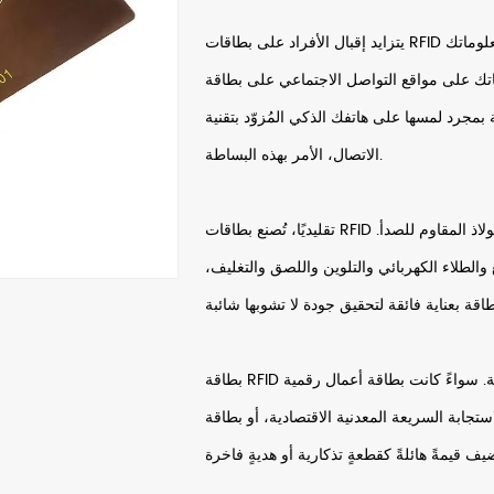
يتزايد إقبال الأفراد على بطاقات RFID المعدنية كبطاقات أعمال شخصية بدون تلامس. بمجرد كتابة معلوماتك
التواصل الاجتماعي على بطاقة NFC المعدنية، يُمكنك مشاركة معلومات
 على هاتفك الذكي المُزوّد ​​بتقنية NFC. لا مزيد من الإدخال اليدوي المُرهق لبيانات
الاتصال، الأمر بهذه البساطة.
تقليديًا، تُصنع بطاقات RFID المعدنية باستخدام تقنيات متطورة ومواد فاخرة مثل النحاس والفولاذ المقاوم للصدأ.
الطلاء الكهربائي والتلوين واللصق والتغليف،
بطاقة RFID المعدنية، المبتكرة والآسرة، تُضفي لمسةً من الفخامة والحصرية. سواءً كانت بطاقة أعمال رقمية
عة المعدنية الاقتصادية، أو بطاقة NFC المعدنية الذكية، فإن كل