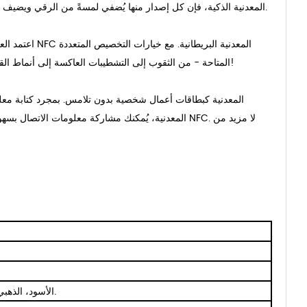
السريعة المعدنية الاقتصادية، أو بطاقة NFC المعدنية الذكية، فإن كل إصدار منها يُضفي لمسةً من الرقي ويضيف قيمةً هائلةً كقطعةٍ تذكارية أو هديةٍ فاخرة.
اعتمد العديد 
المتاحة - من الثقوب إلى التشطيبات العاكسة إلى أنماط القطع المعقدة - تُعزز البطاقات المعدنية صورتنا، وتمنحنا هالة من المصداقية والثقة. رائع!
الأسود، الذهبي، الفضي، النحاسي، الأبيض، الذهبي الوردي، الأزرق، الرمادي، الخ.