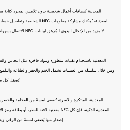
الشخصية وتفاصيل حساباتك على مواقع 
الاتصال بسهولة بمجرد لمسها
ومن خلال سلسلة من العمليات تشمل الختم والحفر والطباعة والتلميع و
تُصقل كل بطاقة بعناية فائقة لتحقيق جودة لا تشوبها شائبة.
معدنية لافتة للنظر، أو بطاقة رمز الاستجابة السري
إصدار منها يُضفي لمسةً من الرقي ويضيف قيمةً هائلةً كقطعةٍ تذكارية أو هديةٍ فاخرة.