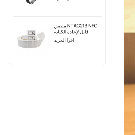
الترامبولين
ملصق NTAG213 NFC
قابل لإعادة الكتابة
حسب الطلب للتغليف
اقرأ المزيد
الذكي والتسويق الرقمي
وتتبع الأصول