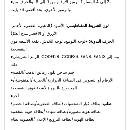
المسار 1: ترميز الأرقام من 0 إلى 9، والحرف من A إلى Z،
●
والرموز الأخرى، بحد أقصى 76 بايت
لون الشريط المغناطيسي:
الأسود (الذهبي، الفضي، الأحمر،
الأزرق أو الأخضر متاح أيضًا)
الحرف اليدوية:
●
لوحة التوقيع، لوحة الخدش، بقعة الأشعة فوق
البنفسجية
الرمز الشريطي: CODE128، CODE39، EAN8، EAN13 وما إلى
●
ذلك.
ختم ساخن بلون رقائق الذهب/الفضة
●
الأرقام أو النصوص في الطباعة الحرارية/الحبرية/المنقوشة/
●
المحفورة بالليزر/الأشعة فوق البنفسجية
آخر
●
طلب
:
بطاقة كبار الشخصيات/بطاقة العضوية/بطاقة الخصم/
بطاقة هوية مصورة/بطاقة شهادة/بطاقة هوية شخصية/
بطاقة الهوية/بطاقة الترويج/الإعلان/العضوية
نظام