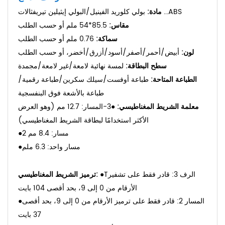
بولي كلوريد الفينيل/البولي إيثيلين تيريفثالات ...ABS
مادة:
مقاس:
85.5*54 ملم أو حسب الطلب
سماكة:
0.76 ملم أو حسب الطلب
لون:
أبيض/أحمر/أصفر/أسود/أزرق/أخضر، أو حسب الطلب
سطح البطاقة:
لمسة نهائية لامعة/غير لامعة/مجمدة
الطباعة المتاحة:
طباعة أوفست/سيلك سكرين/طباعة رقمية/
طباعة بالأشعة فوق البنفسجية
معلمة الشريط المغناطيسي:
●3-
المسار: 12.7 مم (وهو العرض
الأكثر استخدامًا لبطاقة الشريط المغناطيسي)
2 مسار: 8.4 مم
●
مسار واحد: 6.3 ملم
●
الرف 3: قادر فقط على تشفير
T
●
ترميز الشريط المغناطيسي:
الأرقام من 0 إلى 9، بحد أقصى 104 بايت
المسار 2: قادر فقط على ترميز الأرقام من 0 إلى 9، بحد أقصى
●
37 بايت