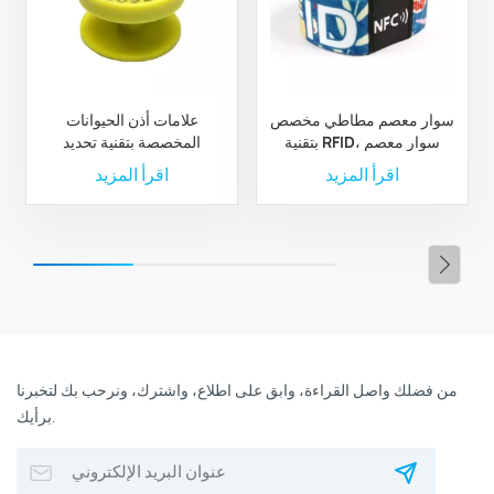
سوار معصم مطاطي مخصص
علامات أذن الحيوانات
بتقنية RFID، سوار معصم
المخصصة بتقنية تحديد
مطاطي من البوليستر بتقنية
الترددات الراديوية لإدارة
اقرأ المزيد
اقرأ المزيد
RFID مخصص
الثروة الحيوانية والمزارع
من فضلك واصل القراءة، وابق على اطلاع، واشترك، ونرحب بك لتخبرنا
برأيك.