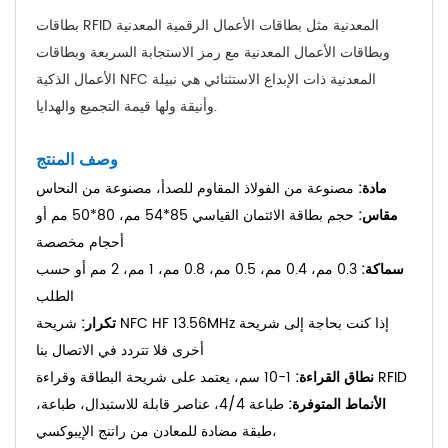
بطاقات RFID المعدنية مثل بطاقات الأعمال الرقمية المعدنية
وبطاقات الأعمال المعدنية مع رمز الاستجابة السريعة وبطاقات
الأعمال الذكية NFC المعدنية ذات الإبداع الاستثنائي هي نبيلة
وأنيقة ولها قيمة التجميع والهدايا.
وصف المنتج
مادة:
مصنوعة من الفولاذ المقاوم للصدأ، مصنوعة من النحاس
مقاس:
حجم بطاقة الائتمان القياسي 85*54 مم، 80*50 مم أو
أحجام مخصصة
سماكة:
0.3 مم، 0.4 مم، 0.5 مم، 0.8 مم، 1 مم، 2 مم أو حسب
الطلب
تكرار:
شريحة NFC HF 13.56MHz إذا كنت بحاجة إلى شريحة
أخرى فلا تتردد في الاتصال بنا
1-10 سم، يعتمد على شريحة البطاقة وقراءة RFID
نطاق القراءة:
الأنماط المتوفرة:
طباعة 4/4، عناصر قابلة للاستبدال، طباعة،
طبقة مضادة للمعادن من راتنج الإيبوكسي،