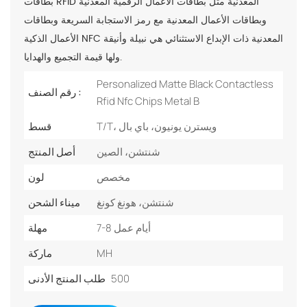
بطاقات RFID المعدنية مثل بطاقات الأعمال الرقمية المعدنية
وبطاقات الأعمال المعدنية مع رمز الاستجابة السريعة وبطاقات
الأعمال الذكية NFC المعدنية ذات الإبداع الاستثنائي هي نبيلة وأنيقة
ولها قيمة التجميع والهدايا.
Personalized Matte Black Contactless
رقم الصنف :
Rfid Nfc Chips Metal B
T/T، ويسترن يونيون، باي بال
قسط
شنتشن، الصين
أصل المنتج
مخصص
لون
شنتشن، هونغ كونغ
ميناء الشحن
7-8 أيام عمل
مهلة
MH
ماركة
500
طلب المنتج الأدنى