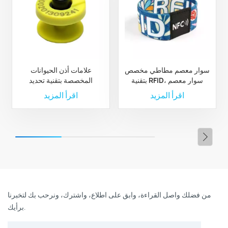
سوار معصم مطاطي مخصص
علامات أذن الحيوانات
بتقنية RFID، سوار معصم
المخصصة بتقنية تحديد
مطاطي من البوليستر بتقنية
الترددات الراديوية لإدارة
اقرأ المزيد
اقرأ المزيد
RFID مخصص
الثروة الحيوانية والمزارع
من فضلك واصل القراءة، وابق على اطلاع، واشترك، ونرحب بك لتخبرنا
برأيك.