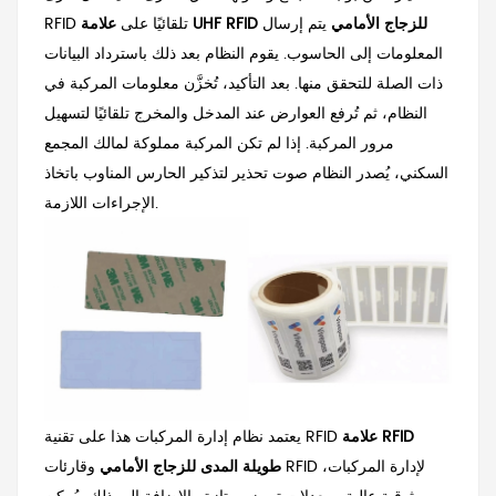
علامة UHF RFID للزجاج الأمامي
يتم إرسال
RFID تلقائيًا على
المعلومات إلى الحاسوب. يقوم النظام بعد ذلك باسترداد البيانات
ذات الصلة للتحقق منها. بعد التأكيد، تُخزَّن معلومات المركبة في
النظام، ثم تُرفع العوارض عند المدخل والمخرج تلقائيًا لتسهيل
مرور المركبة. إذا لم تكن المركبة مملوكة لمالك المجمع
السكني، يُصدر النظام صوت تحذير لتذكير الحارس المناوب باتخاذ
الإجراءات اللازمة.
علامة RFID
يعتمد نظام إدارة المركبات هذا على تقنية RFID
طويلة المدى للزجاج الأمامي
وقارئات RFID لإدارة المركبات،