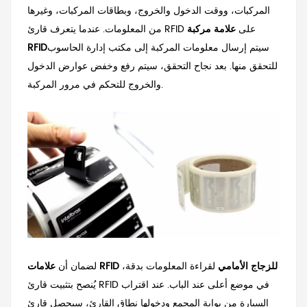
المركبات، ووقت الدخول والخروج، وبطاقات المركبات، وغيرها
من المعلومات. عندما يتعرف قارئ RFID على
علامة مركبة
سيتم إرسال معلومات المركبة إلى مكتب إدارة الحاسوب
RFID
للتحقق منها. بعد نجاح التحقق، سيتم رفع وخفض عوارض الدخول
والخروج للتحكم في مرور المركبة.
علامات RFID للزجاج الأمامي
لقراءة المعلومات بدقة،
لضمان أن
يُنصح بتثبيت قارئ RFID في موضع أعلى عند الباب. عند اقتراب
السيارة من بوابة المجمع ودخولها نطاق القارئ، سيحصل قارئ