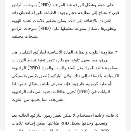
بموجات الراديو (RFID) على حجم وشكل الورقة عند القراءة.
فهي لا تحتاج إلى مطابقة حجم وجودة الطباعة للورقة لضمان دقة
القراءة. بالإضافة إلى ذلك، يمكن تصغير علامات تحديد الهوية
بموجات الراديو (RFID) وتطويرها بأشكال متنوعة لتطبيقها على
منتجات مختلفة.
٣. مقاومة التلوث والمتانة. المادة الأساسية للباركود التقليدي هي
الورق، مما يسهل تلوثه. مع ذلك، تتميز تقنية تحديد الترددات
الراديوية (RFID) بمقاومة عالية للمواد مثل الماء والزيت والمواد
الكيميائية. بالإضافة إلى ذلك، ولأن الباركود يُلصق بكيس بلاستيكي
أو علبة كرتونية خارجية، فإنه معرض للتلف بشكل خاص؛ لذا
تُخزن بطاقات تحديد الترددات الراديوية (RFID) البيانات في
الشريحة، مما يحميها من التلوث.
٤. قابلة لإعادة الاستخدام. لا يمكن تغيير رموز الباركود الحالية بعد
طباعتها. يمكن إضافة علامات RFID وتعديلها وحذفها بشكل