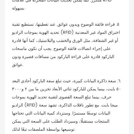
متكرر. كما يمكن تحديث البيانات المخزنة في علامات RFID
بسهولة.
٥. قراءة فائقة الوضوح وبدون عوائق. عند تغطيتها، تستطيع تقنية
تحديد الهوية بموجات الراديو (RFID) اختراق المواد غير المعدنية
أو غير الشفافة، مثل الورق والخشب والبلاستيك، كما أنها قادرة
على إجراء اتصالات فائقة الوضوح. يجب أن تكون ماسحات
الباركود قادرة على قراءة الباركود من مسافات قصيرة ودون
عوائق.
٦. سعة ذاكرة البيانات كبيرة، حيث تبلغ سعة الباركود أحادي البعد
٥٠ بايت، بينما يمكن للباركود ثنائي الأبعاد تخزين ما بين ٢ و٣٠٠٠
حرف، بينما تبلغ السعة القصوى لتقنية تحديد الهوية بموجات
الراديو (RFID) ميجا بايت. مع تطور ناقلات الذاكرة، تشهد سعة
البيانات توسعًا مستمرًا. وستزداد كمية البيانات التي تحتاجها
المنتجات مستقبلًا، وسيزداد الطلب على السعة التي يمكن
توسيعها بواسطة الملصقات تبعًا لذلك.