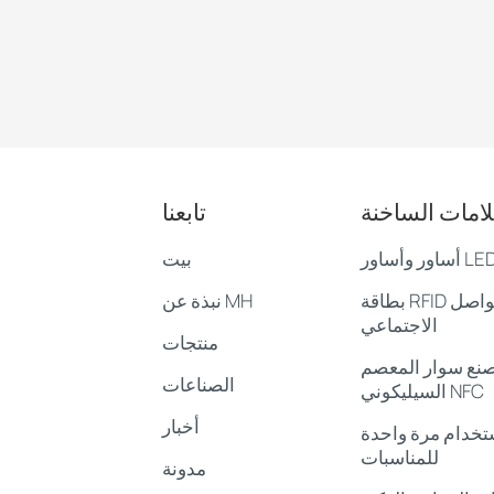
لامات الساخنة
تابعنا
بيت
بطاقة RFID لوسائل التواصل
نبذة عن MH
الاجتماعي
منتجات
نع سوار المعصم
الصناعات
السيليكوني NFC
أخبار
ستخدام مرة واحدة
للمناسبات
مدونة