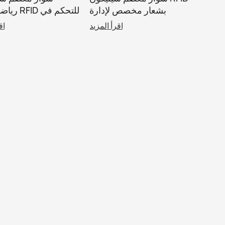
بشعار مخصص لإدارة
رياضي بتقني
العضوية NTAG213
الوصول وإدارة 
اقرأ المزيد
اق