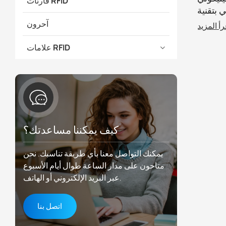
قارئات RFID
ة RFID للتحكم في
العضوية
آحرون
رأ المزيد
علامات RFID
كيف يمكننا مساعدتك؟
يمكنك التواصل معنا بأي طريقة تناسبك. نحن
متاحون على مدار الساعة طوال أيام الأسبوع
عبر البريد الإلكتروني أو الهاتف.
اتصل بنا