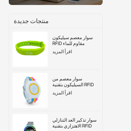
منتجات جديدة
سوار معصم سيليكون
RFID مقاوم للماء
للتحكم في الوصول
اقرأ المزيد
وإدارة العضوية
سوار معصم من
السيليكون بتقنية RFID
قابل للتعديل حسب
اقرأ المزيد
الطلب
سوار تذكير العد التنازلي
الاهتزازي بتقنية RFID