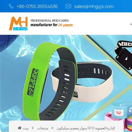
+86-0755 26554636
sales@mhgyjs.com
سوار معصم سيليكون RFID لإدارة العضوية
منتجات
بيت