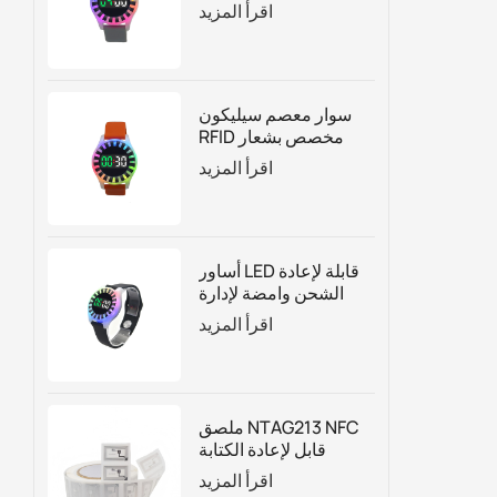
لإدارة الجذب السياحي
اقرأ المزيد
بناءً على الوقت
سوار معصم سيليكون
RFID مخصص بشعار
العد التنازلي مع أضواء
اقرأ المزيد
LED
أساور LED قابلة لإعادة
الشحن وامضة لإدارة
الوقت لحديقة
اقرأ المزيد
الترامبولين
ملصق NTAG213 NFC
قابل لإعادة الكتابة
حسب الطلب للتغليف
اقرأ المزيد
الذكي والتسويق الرقمي