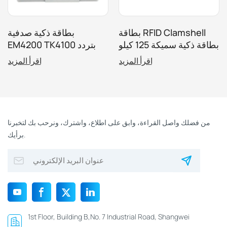
بطاقة RFID Clamshell
بطاقة ذكية صدفية
بطاقة ذكية سميكة 125 كيلو
EM4200 TK4100 بتردد
هرتز RFID T5577 للتحكم
125 كيلوهرتز للتحكم في
اقرأ المزيد
اقرأ المزيد
في الوصول
الوصول
من فضلك واصل القراءة، وابق على اطلاع، واشترك، ونرحب بك لتخبرنا
برأيك.
1st Floor, Building B,No. 7 Industrial Road, Shangwei