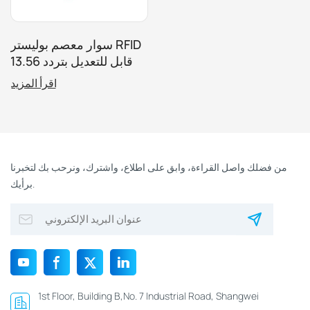
سوار معصم بوليستر RFID
قابل للتعديل بتردد 13.56
ميجاهرتز للمهرجانات
اقرأ المزيد
الموسيقية الرياضية
والفعاليات غير النقدية
من فضلك واصل القراءة، وابق على اطلاع، واشترك، ونرحب بك لتخبرنا
برأيك.
1st Floor, Building B,No. 7 Industrial Road, Shangwei