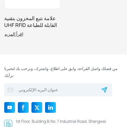
علامة تتبع المخزون بتقنية
UHF RFID القابلة للطباعة
لإدارة الأصول، والتخزين
اقرأ المزيد
عن بُعد، والخدمات
اللوجستية للتخزين
من فضلك واصل القراءة، وابق على اطلاع، واشترك، ونرحب بك لتخبرنا
برأيك.
1st Floor, Building B,No. 7 Industrial Road, Shangwei