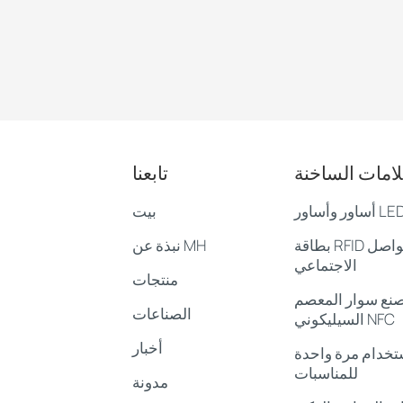
لامات الساخنة
تابعنا
بيت
بطاقة RFID لوسائل التواصل
نبذة عن MH
الاجتماعي
منتجات
نع سوار المعصم
الصناعات
السيليكوني NFC
أخبار
ستخدام مرة واحدة
للمناسبات
مدونة