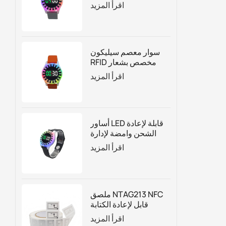
لإدارة الجذب السياحي
اقرأ المزيد
بناءً على الوقت
سوار معصم سيليكون
RFID مخصص بشعار
العد التنازلي مع أضواء
اقرأ المزيد
LED
أساور LED قابلة لإعادة
الشحن وامضة لإدارة
الوقت لحديقة
اقرأ المزيد
الترامبولين
ملصق NTAG213 NFC
قابل لإعادة الكتابة
حسب الطلب للتغليف
اقرأ المزيد
الذكي والتسويق الرقمي