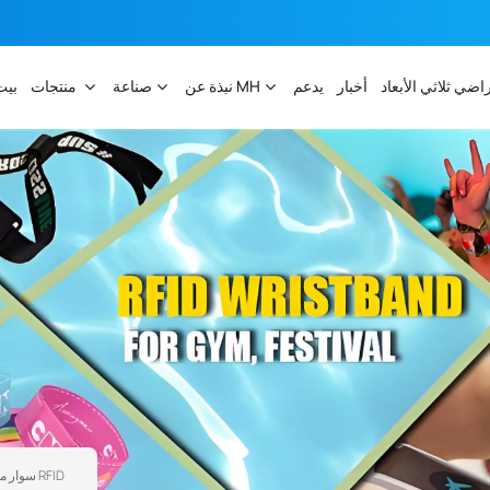
راضي ثلاثي الأبعاد
أخبار
يدعم
نبذة عن MH
صناعة
منتجات
بيت
سوار معصم سيليكون قابل للتعديل للتحكم في الوصول بتقنية RFID