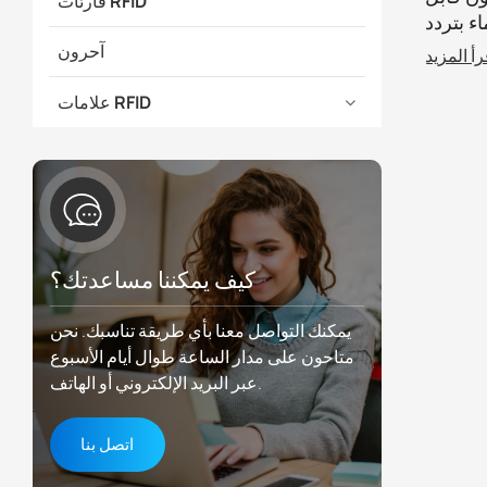
قارئات RFID
ء بتردد
رتز مخصص
آحرون
رأ المزيد
لفعاليات
علامات RFID
كيف يمكننا مساعدتك؟
يمكنك التواصل معنا بأي طريقة تناسبك. نحن
متاحون على مدار الساعة طوال أيام الأسبوع
عبر البريد الإلكتروني أو الهاتف.
اتصل بنا