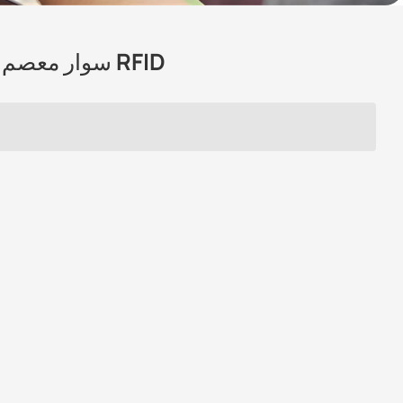
سوار معصم سيليكون قابل للتعديل للتحكم في الوصول بتقنية RFID