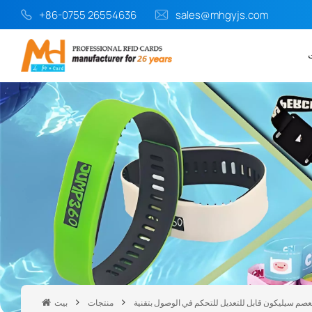
+86-0755 26554636
sales@mhgyjs.com
منتجات
بيت