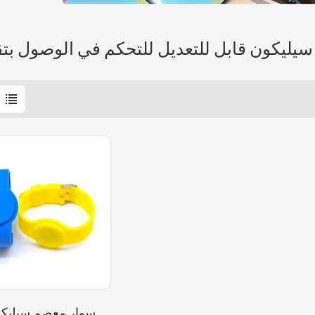
سوار معصم سيليكو