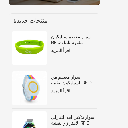
منتجات جديدة
سوار معصم سيليكون
RFID مقاوم للماء
للتحكم في الوصول
اقرأ المزيد
وإدارة العضوية
سوار معصم من
السيليكون بتقنية RFID
قابل للتعديل حسب
اقرأ المزيد
الطلب
سوار تذكير العد التنازلي
الاهتزازي بتقنية RFID