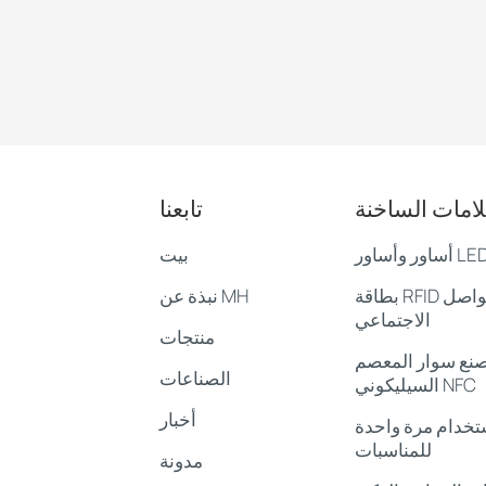
لامات الساخنة
تابعنا
بيت
بطاقة RFID لوسائل التواصل
نبذة عن MH
الاجتماعي
منتجات
نع سوار المعصم
الصناعات
السيليكوني NFC
أخبار
ستخدام مرة واحدة
للمناسبات
مدونة