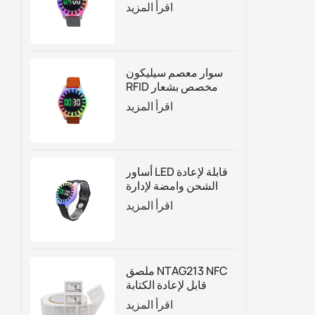
لإدارة الجذب السياحي
اقرأ المزيد
بناءً على الوقت
سوار معصم سيليكون
RFID مخصص بشعار
العد التنازلي مع أضواء
اقرأ المزيد
LED
أساور LED قابلة لإعادة
الشحن وامضة لإدارة
الوقت لحديقة
اقرأ المزيد
الترامبولين
ملصق NTAG213 NFC
قابل لإعادة الكتابة
حسب الطلب للتغليف
اقرأ المزيد
الذكي والتسويق الرقمي