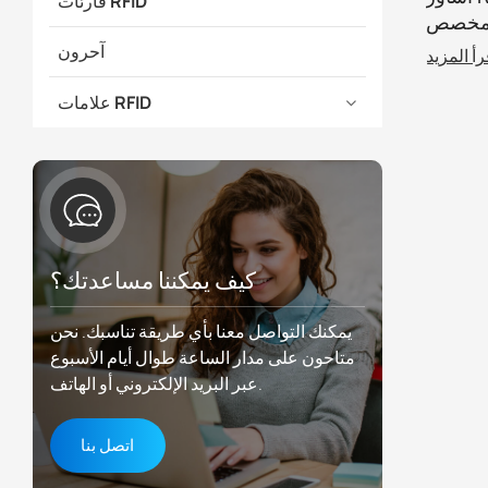
قارئات RFID
ر مخصص
مناسبات
آحرون
رأ المزيد
علامات RFID
كيف يمكننا مساعدتك؟
يمكنك التواصل معنا بأي طريقة تناسبك. نحن
متاحون على مدار الساعة طوال أيام الأسبوع
عبر البريد الإلكتروني أو الهاتف.
اتصل بنا