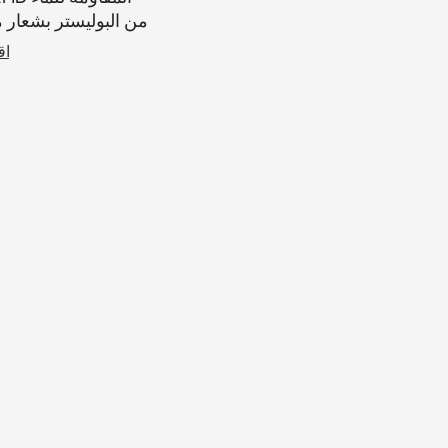
من البوليستر بشعا
لل
اق