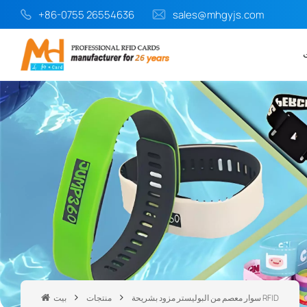
+86-0755 26554636
sales@mhgyjs.com
سوار معصم من البوليستر مزود بشريحة RFID
منتجات
بيت