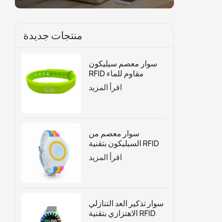
منتجات جديدة
سوار معصم سيليكون
RFID مقاوم للماء
للتحكم في الوصول
اقرأ المزيد
وإدارة العضوية
سوار معصم من
السيليكون بتقنية RFID
قابل للتعديل حسب
اقرأ المزيد
الطلب
سوار تذكير العد التنازلي
الاهتزازي بتقنية RFID