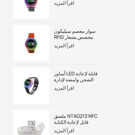
لإدارة الجذب السياحي
اقرأ المزيد
بناءً على الوقت
سوار معصم سيليكون
RFID مخصص بشعار
العد التنازلي مع أضواء
اقرأ المزيد
LED
أساور LED قابلة لإعادة
الشحن وامضة لإدارة
الوقت لحديقة
اقرأ المزيد
الترامبولين
ملصق NTAG213 NFC
قابل لإعادة الكتابة
حسب الطلب للتغليف
اقرأ المزيد
الذكي والتسويق الرقمي