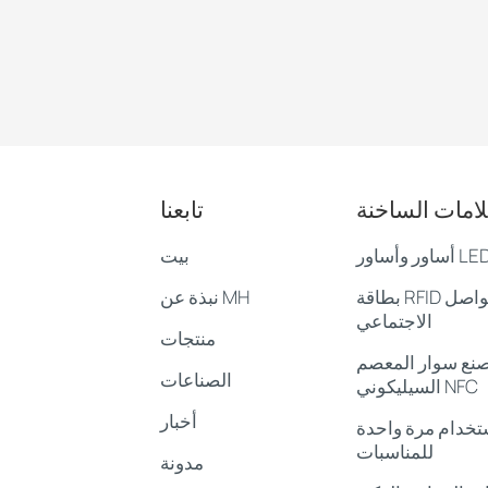
لامات الساخنة
تابعنا
بيت
بطاقة RFID لوسائل التواصل
نبذة عن MH
الاجتماعي
منتجات
نع سوار المعصم
الصناعات
السيليكوني NFC
أخبار
ستخدام مرة واحدة
للمناسبات
مدونة