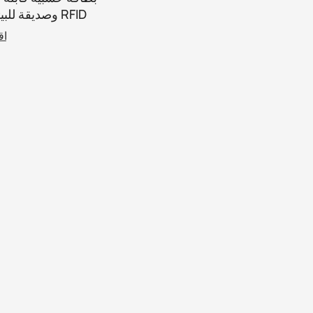
وصديقة للبيئة ب
بتردد 13.56 ميجاهرتز
اق