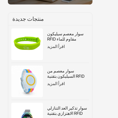
منتجات جديدة
سوار معصم سيليكون
RFID مقاوم للماء
للتحكم في الوصول
اقرأ المزيد
وإدارة العضوية
سوار معصم من
السيليكون بتقنية RFID
قابل للتعديل حسب
اقرأ المزيد
الطلب
سوار تذكير العد التنازلي
الاهتزازي بتقنية RFID