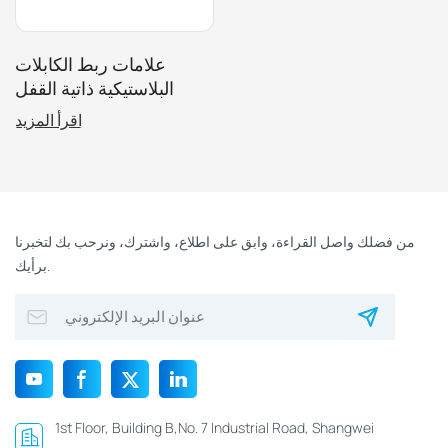
علامات ربط الكابلات
البلاستيكية ذاتية القفل
بتقنية RFID عالية الأمان
اقرأ المزيد
بتردد 13.56 ميجاهرتز
من فضلك واصل القراءة، وابق على اطلاع، واشترك، ونرحب بك لتخبرنا
برأيك.
1st Floor, Building B,No. 7 Industrial Road, Shangwei