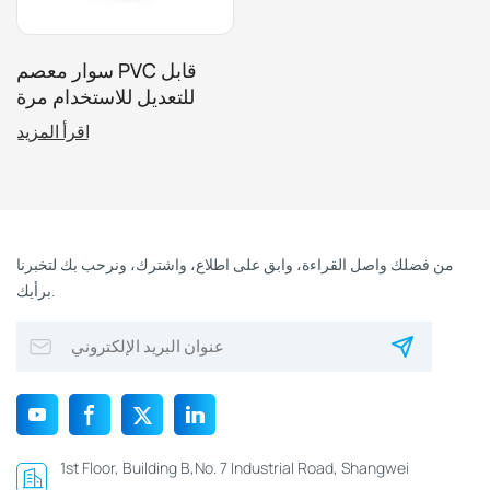
سوار معصم PVC قابل
للتعديل للاستخدام مرة
واحدة بتردد 13.56
اقرأ المزيد
ميجاهرتز مخصص لأنشطة
المهرجانات
من فضلك واصل القراءة، وابق على اطلاع، واشترك، ونرحب بك لتخبرنا
برأيك.
1st Floor, Building B,No. 7 Industrial Road, Shangwei