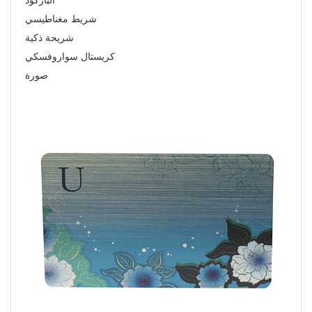
الباركود
شريط مغناطيسي
شريحة ذكية
كريستال سواروفسكي
صورة