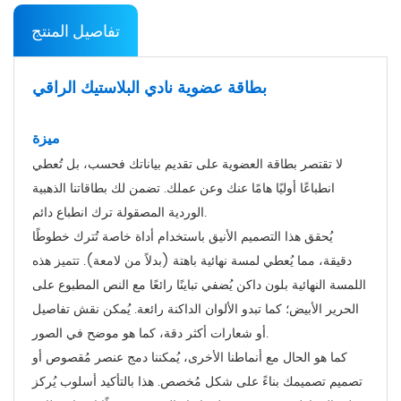
تفاصيل المنتج
بطاقة عضوية نادي البلاستيك الراقي
ميزة
لا تقتصر بطاقة العضوية على تقديم بياناتك فحسب، بل تُعطي
انطباعًا أوليًا هامًا عنك وعن عملك. تضمن لك بطاقاتنا الذهبية
الوردية المصقولة ترك انطباع دائم.
يُحقق هذا التصميم الأنيق باستخدام أداة خاصة تُترك خطوطًا
دقيقة، مما يُعطي لمسة نهائية باهتة (بدلاً من لامعة). تتميز هذه
اللمسة النهائية بلون داكن يُضفي تباينًا رائعًا مع النص المطبوع على
الحرير الأبيض؛ كما تبدو الألوان الداكنة رائعة. يُمكن نقش تفاصيل
أو شعارات أكثر دقة، كما هو موضح في الصور.
كما هو الحال مع أنماطنا الأخرى، يُمكننا دمج عنصر مُقصوص أو
تصميم تصميمك بناءً على شكل مُخصص. هذا بالتأكيد أسلوب يُركز