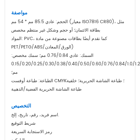
مواصفة
الحجم: عادي 85.5 مم * 54 مم (معيار ISO7816 CR80)، مثل
بطاقة الائتمان؛ أو حجم وشكل غير منتظم مخصص
المواد: PVC، كما نقدم أيضًا بطاقات مصنوعة من مادة
PET/PETG/ABS/الورق/المعادن)
السمك: عادي 0.76/0.84 مم؛ سمك مخصص:
0.15/0.20/0.25/0.30/0.38/0.40/0.50/0.60/0.76/0.84/1.0/1.2/
مم؛
الطباعة: طباعة أوفست CMYK؛ طباعة الشاشة الحريرية؛ خلفية
طباعة الشاشة الحريرية الفضية/الذهبية
التخصيص
اسم فريد، رقم، تاريخ، إلخ.
شريط التوقيع
رمز الاستجابة السريعة