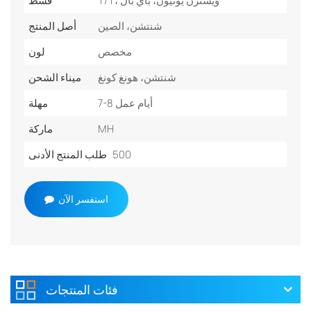
T/T، ويسترن يونيون، باي بال
قسط
شنتشن، الصين
أصل المنتج
مخصص
لون
شنتشن، هونغ كونغ
ميناء الشحن
7-8 أيام عمل
مهلة
MH
ماركة
500
طلب المنتج الأدنى
استفسر الآن
فئات المنتجات