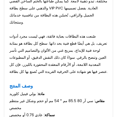
مختلفة، تبدو ذهبية لامعة. كما يمكن طباعتها بالختم الساخن الفضي
والذهبي على سطح بطاقة VIP PVC العادية. بفضل تصميمها
الجميل والراقي، تُحسّن هذه البطاقة من تنافسية خدماتك
ومنتجاتك.
صُنعت هذه البطاقات بعناية فائقة، فهي ليست مجرد أدوات
تعريف، بل هي أيضًا قطع فنية بحد ذاتها. سطح كل بطاقة هو بمثابة
لوحة فنية للإبداع، بمزيج غني من الألوان والتصاميم التي تأسر
العين وتنضح بالرقي. سواءً كان ذلك النقش الدقيق، أو المطبوعات
المعدنية اللامعة، أو الأرقام المعقدة المحفورة بالليزر، فإن كل
عنصر فيها هو شهادة على الحرفية الفريدة التي تُصنع بها كل بطاقة.
وصف المنتج
مادة:
بولي فينيل كلوريد
مقاس
:
سي آر 80
85.5 مم * 54 مم أو حجم وشكل غير منتظم
مخصص
سماكة:
عادي 0.76 أو مخصص