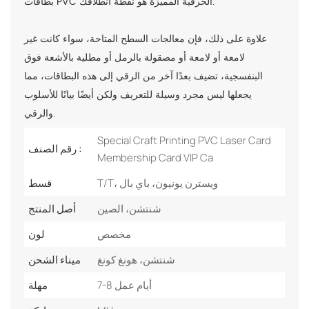
بطاقات PVC الحرفية المميزة هو نقطة انطلاقك.
علاوة على ذلك، فإن معالجات السطح المتاحة، سواء كانت غير
لامعة أو لامعة أو مصقولة بالرمل أو مطلية بالأشعة فوق
البنفسجية، تضيف بعدًا آخر من الرقي إلى هذه البطاقات، مما
يجعلها ليس مجرد وسيلة للتعريف ولكن أيضًا بيانًا للأسلوب
والرقي.
Special Craft Printing PVC Laser Card
رقم الصنف :
Membership Card VIP Ca
T/T، ويسترن يونيون، باي بال
قسط
شنتشن، الصين
أصل المنتج
مخصص
لون
شنتشن، هونغ كونغ
ميناء الشحن
7-8 أيام عمل
مهلة