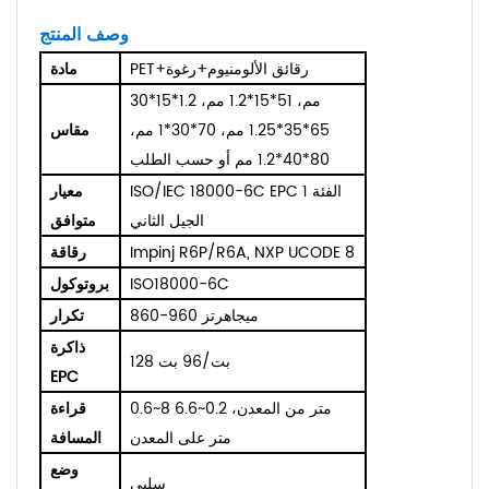
وصف المنتج
PET+رقائق الألومنيوم+رغوة
مادة
30*15*1.2 مم، 51*15*1.2 مم،
65*35*1.25 مم، 70*30*1 مم،
مقاس
80*40*1.2 مم أو حسب الطلب
ISO/IEC 18000-6C EPC الفئة 1
معيار
الجيل الثاني
متوافق
Impinj R6P/R6A, NXP UCODE 8
رقاقة
ISO18000-6C
بروتوكول
860-960 ميجاهرتز
تكرار
ذاكرة
128 بت/96 بت
EPC
0.6~8 متر من المعدن، 0.2~6.6
قراءة
متر على المعدن
المسافة
وضع
سلبي