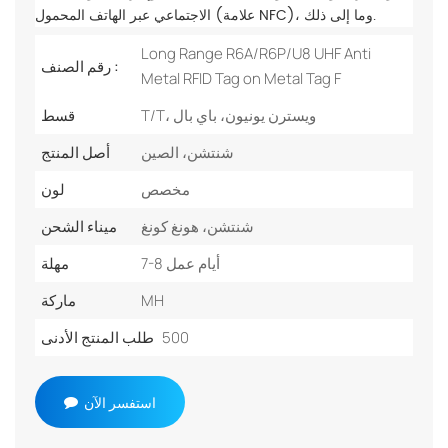
الاجتماعي عبر الهاتف المحمول (علامة NFC)، وما إلى ذلك.
Long Range R6A/R6P/U8 UHF Anti
رقم الصنف :
Metal RFID Tag on Metal Tag F
T/T، ويسترن يونيون، باي بال
قسط
شنتشن، الصين
أصل المنتج
مخصص
لون
شنتشن، هونغ كونغ
ميناء الشحن
7-8 أيام عمل
مهلة
MH
ماركة
500
طلب المنتج الأدنى
استفسر الآن