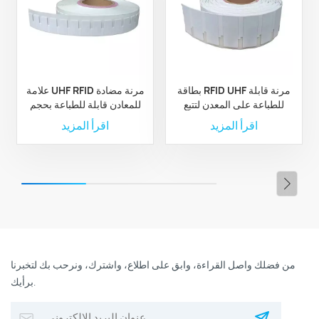
بطاقة RFID UHF مرنة قابلة
علامة UHF RFID مرنة مضادة
للطباعة على المعدن لتتبع
للمعادن قابلة للطباعة بحجم
الأصول
30*15*1.25 مم لإدارة
اقرأ المزيد
اقرأ المزيد
الأصول
من فضلك واصل القراءة، وابق على اطلاع، واشترك، ونرحب بك لتخبرنا
برأيك.