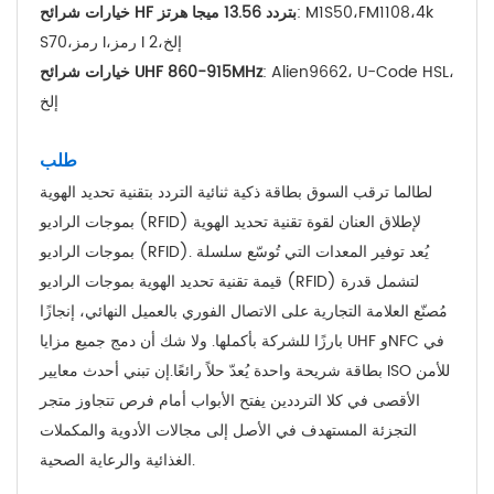
: M1S50،FM1108،4k
خيارات شرائح HF بتردد 13.56 ميجا هرتز
S70،رمز I،رمز I 2،إلخ
: Alien9662، U-Code HSL،
خيارات شرائح UHF 860-915MHz
إلخ
طلب
لطالما ترقب السوق بطاقة ذكية ثنائية التردد بتقنية تحديد الهوية
بموجات الراديو (RFID) لإطلاق العنان لقوة تقنية تحديد الهوية
بموجات الراديو (RFID). يُعد توفير المعدات التي تُوسّع سلسلة
قيمة تقنية تحديد الهوية بموجات الراديو (RFID) لتشمل قدرة
مُصنّع العلامة التجارية على الاتصال الفوري بالعميل النهائي، إنجازًا
بارزًا للشركة بأكملها. ولا شك أن دمج جميع مزايا UHF وNFC في
بطاقة شريحة واحدة يُعدّ حلاً رائعًا.
إن تبني أحدث معايير ISO للأمن
الأقصى في كلا الترددين يفتح الأبواب أمام فرص تتجاوز متجر
التجزئة المستهدف في الأصل إلى مجالات الأدوية والمكملات
الغذائية والرعاية الصحية.