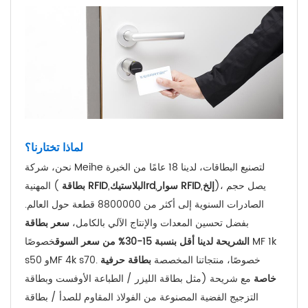
لماذا تختارنا؟
نحن، شركة Meihe لتصنيع البطاقات، لدينا 18 عامًا من الخبرة
)، يصل حجم
إلخ
,
سوار RFID
,
d
r
البلاستيك
,
بطاقة RFID
المهنية (
الصادرات السنوية إلى أكثر من 8800000 قطعة حول العالم.
بفضل تحسين المعدات والإنتاج الآلي بالكامل،
سعر بطاقة
الشريحة لدينا أقل بنسبة 15-30% من سعر السوق
خصوصًا MF 1k
s50 وMF 4k s70. خصوصًا، منتجاتنا المخصصة
بطاقة حرفية
خاصة
مع شريحة (مثل بطاقة الليزر / الطباعة الأوفست وبطاقة
التزجيج الفضية المصنوعة من الفولاذ المقاوم للصدأ / بطاقة