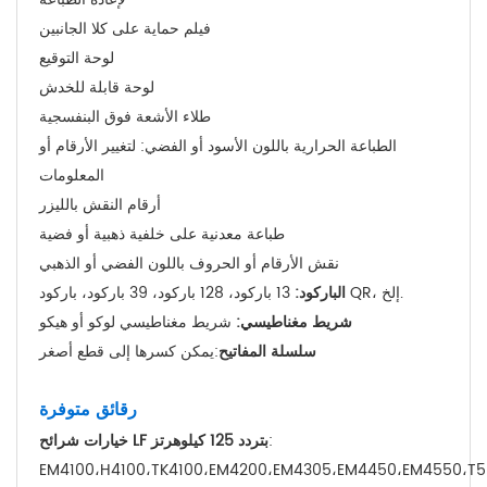
فيلم حماية على كلا الجانبين
لوحة التوقيع
لوحة قابلة للخدش
طلاء الأشعة فوق البنفسجية
الطباعة الحرارية باللون الأسود أو الفضي: لتغيير الأرقام أو
المعلومات
أرقام النقش بالليزر
طباعة معدنية على خلفية ذهبية أو فضية
نقش الأرقام أو الحروف باللون الفضي أو الذهبي
13 باركود، 128 باركود، 39 باركود، باركود QR، إلخ.
الباركود
:
شريط مغناطيسي
:
شريط مغناطيسي لوكو أو هيكو
سلسلة المفاتيح
:يمكن كسرها إلى قطع أصغر
رقائق متوفرة
:
خيارات شرائح LF بتردد 125 كيلوهرتز