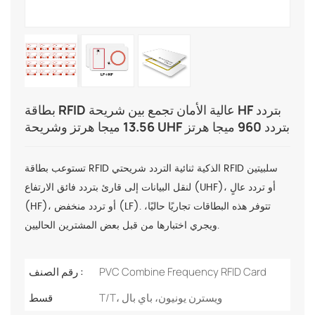
بطاقة RFID عالية الأمان تجمع بين شريحة HF بتردد
13.56 ميجا هرتز وشريحة UHF بتردد 960 ميجا هرتز
تستوعب بطاقة RFID الذكية ثنائية التردد شريحتي RFID سلبيتين
لنقل البيانات إلى قارئ بتردد فائق الارتفاع (UHF)، أو تردد عالٍ
(HF)، أو تردد منخفض (LF). تتوفر هذه البطاقات تجاريًا حاليًا،
ويجري اختبارها من قبل بعض المشترين الحاليين.
PVC Combine Frequency RFID Card
رقم الصنف :
T/T، ويسترن يونيون، باي بال
قسط