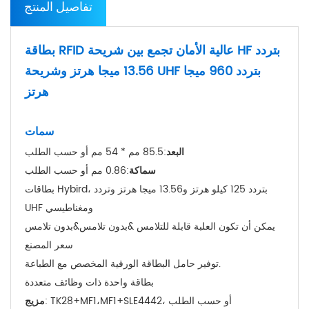
تفاصيل المنتج
بطاقة RFID عالية الأمان تجمع بين شريحة HF بتردد
13.56 ميجا هرتز وشريحة UHF بتردد 960 ميجا
هرتز
سمات
البعد
:85.5 مم * 54 مم أو حسب الطلب
سماكة
:0.86 مم أو حسب الطلب
بطاقات Hybird، بتردد 125 كيلو هرتز و13.56 ميجا هرتز وتردد
UHF ومغناطيسي
يمكن أن تكون العلبة قابلة للتلامس &بدون تلامس&بدون تلامس
سعر المصنع
توفير حامل البطاقة الورقية المخصص مع الطباعة.
بطاقة واحدة ذات وظائف متعددة
: TK28+MF1،MF1+SLE4442، أو حسب الطلب
مزيج