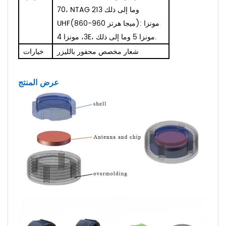
70، NTAG 213 وما إلى ذلك
UHF(860-960 ميجا هرتز): مونزا
3، مونزا 4E، مونزا 5 وما إلى ذلك.
شعار مخصص محفور بالليزر
خيارات
عرض المنتج