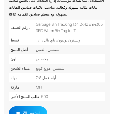
الاستخدام، مما يساعد مؤسسات إدارة النفايات على تحقيق سلامة
بيانات مثالية بسهولة وفعالية. تتناسب علامات صناديق النفايات
RFID بسهولة مع معظم صناديق القمامة.
Garbage Bin Tracking 134.2kHz Em4305
رقم الصنف :
RFID Worm Bin Tag for T
T/T، ويسترن يونيون، باي بال
قسط
شنتشن، الصين
أصل المنتج
مخصص
لون
شنتشن، هونغ كونغ
ميناء الشحن
7-8 أيام عمل
مهلة
MH
ماركة
500
طلب المنتج الأدنى
استفسر الآن