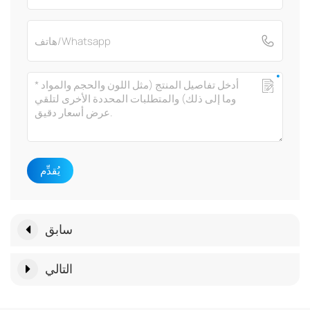
يُقدِّم
سابق
التالي