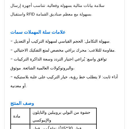
سلامة بيانات مثالية بسهولة وفعالية. تتناسب أجهزة إرسال
واستقبال RFID بسهولة مع معظم صناديق القمامة.
علامات سلة المهملات
سمات
- سهولة التكامل: الحجم القياسي لسهولة التركيب أو التعديل.
- مقاومة للتلاعب: محرك براغي مخصص لمنع التفكيك الاحتيالي.
- توافق واسع: يُراعي اختيار التردد وسعة الذاكرة التركيبات
والبروتوكولات العالمية الشائعة. موثوق،
- أداء ثابت: لا يتطلب خط رؤية، خيار التركيب على علبة بلاستيكية
أو معدنية.
وصف المنتج
حشوة من البولي بروبيلين والنايلون
مادة
والإيبوكسي
قطر 30*15(ارتفاع)مم، قطر