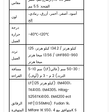
مقاس
الفتحة: 5.5 مم
أسود، أصفر، أحمر، أزرق، رمادي،
لون
إلخ
درجة
℃
120
~
℃
-40
حرارة
العمل
125 كيلو هرتز / 134.2 كيلو هرتز،
تردد
13.56 ميجا هرتز / UHF860-960
العمل
ميجا هرتز.
5-10 سم (LF)؛ 30-50 سم (عالي
مسافة
التردد) 2 م - 3 م (أوف)
القراءة
LF(125 كيلو هرتز): EM4001،
TK4100، EM4305، Hitag-
S256TK4100، EM4200 ec
t
HF(13.56MHz): Fudan 1k،
الرقائق
Mifare 1K S50، متوافق مع 4K S
المتوفرة