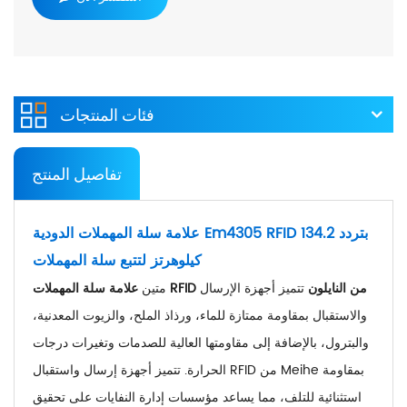
فئات المنتجات
تفاصيل المنتج
علامة سلة المهملات الدودية Em4305 RFID بتردد 134.2
كيلوهرتز لتتبع سلة المهملات
علامة سلة المهملات RFID من النايلون
تتميز أجهزة الإرسال
متين
والاستقبال بمقاومة ممتازة للماء، ورذاذ الملح، والزيوت المعدنية،
والبترول، بالإضافة إلى مقاومتها العالية للصدمات وتغيرات درجات
الحرارة. تتميز أجهزة إرسال واستقبال RFID من Meihe بمقاومة
استثنائية للتلف، مما يساعد مؤسسات إدارة النفايات على تحقيق