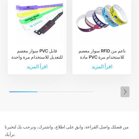
سوار معصم RFID ناعم من
سوار معصم PVC قابل
مادة PVC للاستخدام مرة
للتعديل للاستخدام مرة واحدة
واحدة للمناسبات
بتردد 13.56 ميجاهرتز
اقرأ المزيد
اقرأ المزيد
والمهرجانات
مخصص لأنشطة المهرجانات
من فضلك واصل القراءة، وابق على اطلاع، واشترك، ونرحب بك لتخبرنا
برأيك.