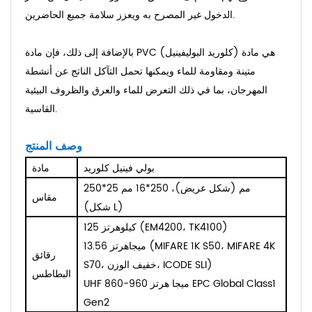
الدخول غير المصرح به ويعزز سلامة جميع الحاضرين.
بالإضافة إلى ذلك، فإن مادة PVC (كلوريد البوليفينيل) هي مادة
متينة ومقاومة للماء ويمكنها تحمل التآكل الناتج عن أنشطة
المهرجان، بما في ذلك التعرض للماء والعرق والظروف البيئية
القاسية.
وصف المنتج
بولي فينيل كلوريد
مادة
250*25 مم (شكل عريض)، 250*16 مم
مقاس
(شكل L)
125 كيلوهرتز (EM4200، TK4100)
13.56 ميجاهرتز (MIFARE 1K S50، MIFARE 4K
رقائق
S70، خفيف الوزن، ICODE SLI)
البطاطس
UHF 860-960 ميجا هرتز EPC Global Class1
Gen2