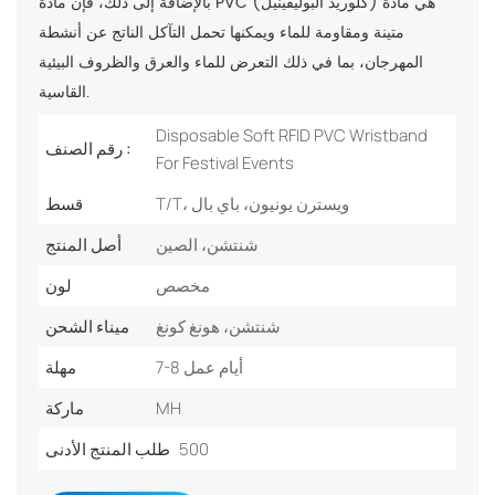
بالإضافة إلى ذلك، فإن مادة PVC (كلوريد البوليفينيل) هي مادة
متينة ومقاومة للماء ويمكنها تحمل التآكل الناتج عن أنشطة
المهرجان، بما في ذلك التعرض للماء والعرق والظروف البيئية
القاسية.
Disposable Soft RFID PVC Wristband
رقم الصنف :
For Festival Events
T/T، ويسترن يونيون، باي بال
قسط
شنتشن، الصين
أصل المنتج
مخصص
لون
شنتشن، هونغ كونغ
ميناء الشحن
7-8 أيام عمل
مهلة
MH
ماركة
500
طلب المنتج الأدنى