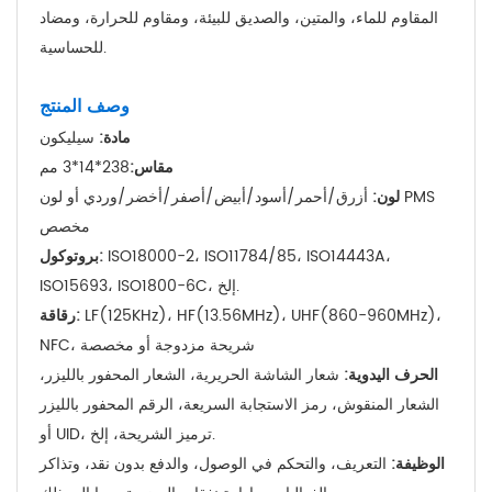
المقاوم للماء، والمتين، والصديق للبيئة، ومقاوم للحرارة، ومضاد
للحساسية.
وصف المنتج
مادة:
سيليكون
مقاس:
238*14*3 مم
لون:
أزرق/أحمر/أسود/أبيض/أصفر/أخضر/وردي أو لون PMS
مخصص
ISO18000-2، ISO11784/85، ISO14443A،
بروتوكول:
ISO15693، ISO1800-6C، إلخ.
LF(125KHz)، HF(13.56MHz)، UHF(860-960MHz)،
رقاقة:
NFC، شريحة مزدوجة أو مخصصة
الحرف اليدوية:
شعار الشاشة الحريرية، الشعار المحفور بالليزر،
الشعار المنقوش، رمز الاستجابة السريعة، الرقم المحفور بالليزر
أو UID، ترميز الشريحة، إلخ.
الوظيفة:
التعريف، والتحكم في الوصول، والدفع بدون نقد، وتذاكر