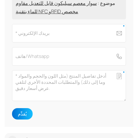
موضوع :
سوار معصم سيليكون قابل للتعديل مقاوم
للماء بتقنية NFC وRFID مخصص
يُقدِّم