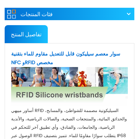
فئات المنتجات
تفاصيل المنتج
سوار معصم سيليكون قابل للتعديل مقاوم للماء بتقنية
NFC وRFID مخصص
أساور مييهي RFID السيليكونية مصممة للشواطئ، والمسابح،
والحدائق المائية، والمنتجعات الصحية، والصالات الرياضية، والأندية
الرياضية، والجامعات، والفنادق، وأي تطبيق آخر للتحكم في
الوصول عبر RFID يتطلب سوارًا مقاومًا للماء. تتميز بتصنيف IP68