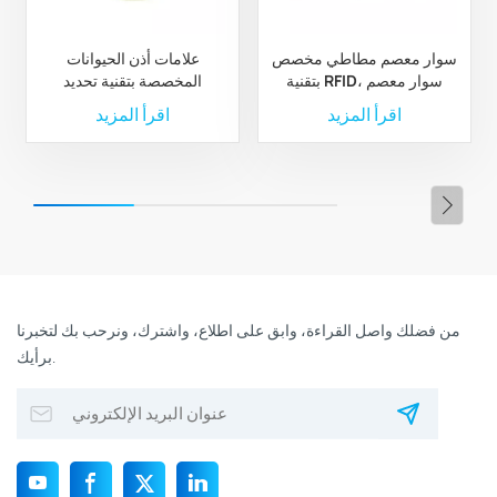
سوار معصم مطاطي مخصص
علامات أذن الحيوانات
بتقنية RFID، سوار معصم
المخصصة بتقنية تحديد
مطاطي من البوليستر بتقنية
الترددات الراديوية لإدارة
اقرأ المزيد
اقرأ المزيد
RFID مخصص
الثروة الحيوانية والمزارع
من فضلك واصل القراءة، وابق على اطلاع، واشترك، ونرحب بك لتخبرنا
برأيك.