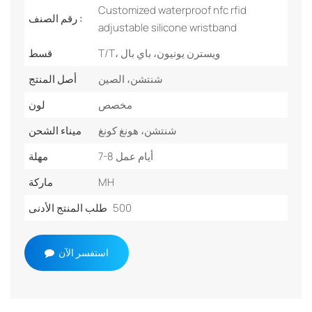
Customized waterproof nfc rfid
رقم الصنف :
adjustable silicone wristband
T/T، ويسترن يونيون، باي بال
قسط
شنتشن، الصين
أصل المنتج
مخصص
لون
شنتشن، هونغ كونغ
ميناء الشحن
7-8 أيام عمل
مهلة
MH
ماركة
500
طلب المنتج الأدنى
استفسر الآن