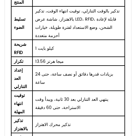
المنتج
تذكير بالوقت التنازلي، توقيت انتهاء الوقت، تذكير
بالاهتزاز، شاشة عرض LED، RFID، قابلة لإعادة
تسليط
الشحن، وضع الاستعداد لفترة طويلة، خيارات
الضوء
أحزمة متعددة
شريحة
1 كيلو بايت
RFID
13.56 ميجا هرتز
تكرار
إعداد
بزيادات قدرها دقائق أو نصف ساعة، حتى 24
العد
ساعة
التنازلي
توقيت
ينتهي العد التنازلي بعد 30 ثانية، ويبدأ وقت
انتهاء
الاستراحة، حتى 60 دقيقة
المهلة
تذكير
تذكير محرك الاهتزاز
بالاهتزاز