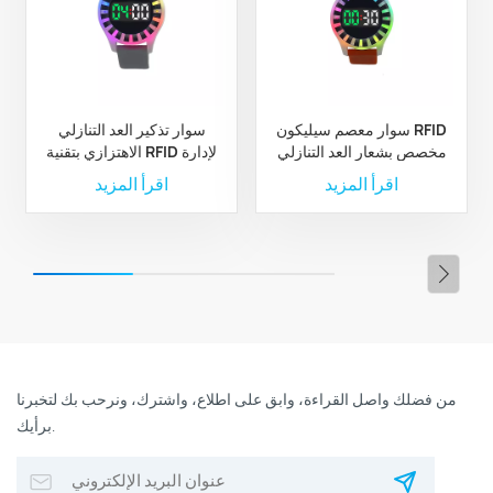
سوار معصم سيليكون RFID
سوار تذكير العد التنازلي
مخصص بشعار العد التنازلي
الاهتزازي بتقنية RFID لإدارة
مع أضواء LED
الجذب السياحي بناءً على
اقرأ المزيد
اقرأ المزيد
الوقت
من فضلك واصل القراءة، وابق على اطلاع، واشترك، ونرحب بك لتخبرنا
برأيك.