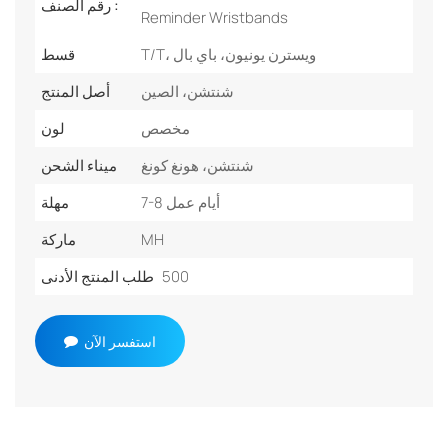
رقم الصنف :
Reminder Wristbands
T/T، ويسترن يونيون، باي بال
قسط
شنتشن، الصين
أصل المنتج
مخصص
لون
شنتشن، هونغ كونغ
ميناء الشحن
7-8 أيام عمل
مهلة
MH
ماركة
500
طلب المنتج الأدنى
استفسر الآن