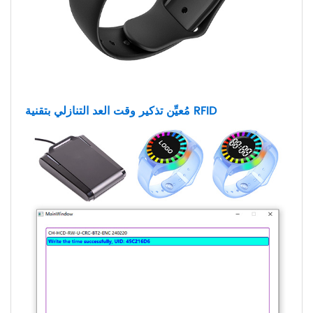
مُعيِّن تذكير وقت العد التنازلي بتقنية RFID