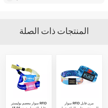
المنتجات ذات الصلة
سوار RFID مرن قابل
سوار معصم بوليستر RFID
للبرمجة ومقاوم للماء بشعار
قابل للتعديل بتردد 13.56