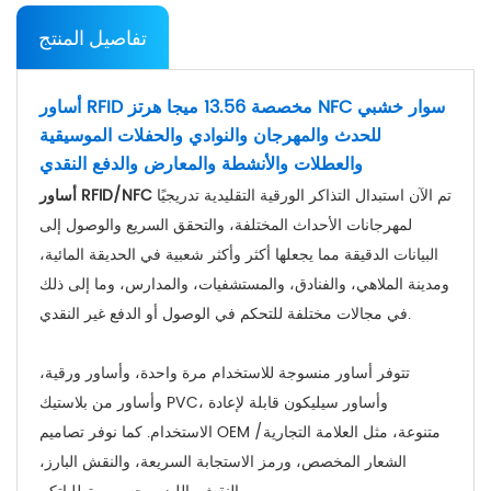
تفاصيل المنتج
أساور RFID مخصصة 13.56 ميجا هرتز NFC سوار خشبي
للحدث والمهرجان والنوادي والحفلات الموسيقية
والعطلات والأنشطة والمعارض والدفع النقدي
تم الآن استبدال التذاكر الورقية التقليدية تدريجيًا
أساور RFID/NFC
لمهرجانات الأحداث المختلفة، والتحقق السريع والوصول إلى
البيانات الدقيقة مما يجعلها أكثر وأكثر شعبية في الحديقة المائية،
ومدينة الملاهي، والفنادق، والمستشفيات، والمدارس، وما إلى ذلك
في مجالات مختلفة للتحكم في الوصول أو الدفع غير النقدي.
تتوفر أساور منسوجة للاستخدام مرة واحدة، وأساور ورقية،
وأساور من بلاستيك PVC، وأساور سيليكون قابلة لإعادة
الاستخدام. كما نوفر تصاميم OEM متنوعة، مثل العلامة التجارية/
الشعار المخصص، ورمز الاستجابة السريعة، والنقش البارز،