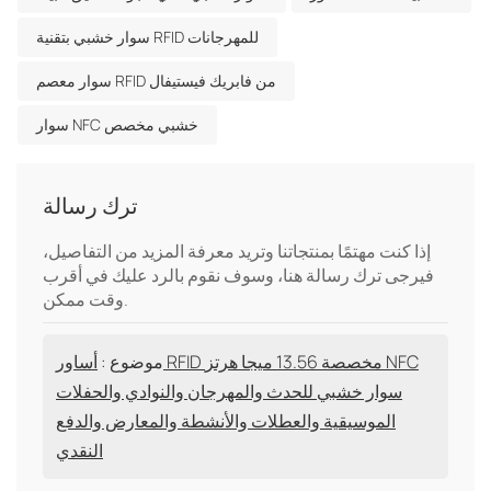
سوار خشبي بتقنية RFID للمهرجانات
سوار معصم RFID من فابريك فيستيفال
سوار NFC خشبي مخصص
ترك رسالة
إذا كنت مهتمًا بمنتجاتنا وتريد معرفة المزيد من التفاصيل،
فيرجى ترك رسالة هنا، وسوف نقوم بالرد عليك في أقرب
وقت ممكن.
موضوع :
أساور RFID مخصصة 13.56 ميجا هرتز NFC
سوار خشبي للحدث والمهرجان والنوادي والحفلات
الموسيقية والعطلات والأنشطة والمعارض والدفع
النقدي