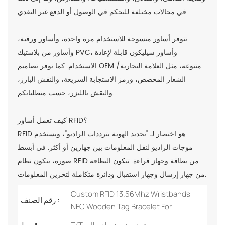
في مجالات مختلفة للتحكم في الوصول أو الدفع غير النقدي.
تتوفر أساور منسوجة للاستخدام مرة واحدة، وأساور ورقية،
وأساور من بلاستيك PVC، وأساور سيليكون قابلة لإعادة
الاستخدام. كما نوفر تصاميم OEM متنوعة، مثل العلامة التجارية/
الشعار المخصص، ورمز الاستجابة السريعة، والنقش البارز،
والنقش بالليزر، حسب متطلباتكم.
كيف تعمل أساور RFID؟
RFID هو اختصار لـ "تحديد الهوية بترددات الراديو"، ويستخدم
موجات الراديو لنقل المعلومات بين جهازين أو أكثر. في أبسط
صوره، يتكون نظام RFID من بطاقة وجهاز قراءة. تتكون البطاقة
من جهاز إرسال وجهاز استقبال ودائرة متكاملة لتخزين المعلومات.
Custom RFID 13.56Mhz Wristbands
رقم الصنف :
NFC Wooden Tag Bracelet For