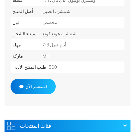
T/T، ويسترن يونيون، باي بال
قسط
شنتشن، الصين
أصل المنتج
مخصص
لون
شنتشن، هونغ كونغ
ميناء الشحن
7-8 أيام عمل
مهلة
MH
ماركة
500
طلب المنتج الأدنى
استفسر الآن
فئات المنتجات