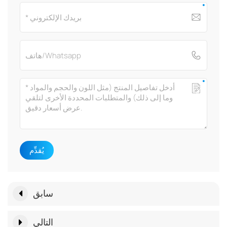
يُقدِّم
سابق
التالي