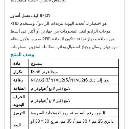
والنقش بالليزر، حسب متطلباتكم.
كيف تعمل أساور RFID؟
RFID هو اختصار لـ "تحديد الهوية بترددات الراديو"، ويستخدم
موجات الراديو لنقل المعلومات بين جهازين أو أكثر. في أبسط
صوره، يتكون نظام RFID من بطاقة وجهاز قراءة. تتكون البطاقة
من جهاز إرسال وجهاز استقبال ودائرة متكاملة لتخزين المعلومات.
وصف المنتج
منسوج
مادة
13.56 ميجا هرتز
تكرار
NTAG213/NTAG215/NTAG216 وما إلى ذلك
رقاقة
لامع/غير لامع/هولوغرام
الطباعة
الحرف
لامع/غير لامع/هولوغرام
اليدوية
الليزر، رقم السلسلة، رمز الاستجابة السريعة
الترميز
دائري 25 مم / 30 مم / 35 مم، مربع 30 * 30 أو
البعد