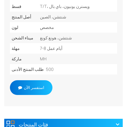
T/T، ويسترن يونيون، باي بال
قسط
شنتشن، الصين
أصل المنتج
مخصص
لون
شنتشن، هونغ كونغ
ميناء الشحن
7-8 أيام عمل
مهلة
MH
ماركة
500
طلب المنتج الأدنى
استفسر الآن
فئات المنتجات