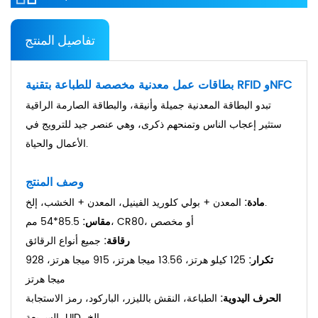
تفاصيل المنتج
بطاقات عمل معدنية مخصصة للطباعة بتقنية RFID وNFC
تبدو البطاقة المعدنية جميلة وأنيقة، والبطاقة الصارمة الراقية
ستثير إعجاب الناس وتمنحهم ذكرى، وهي عنصر جيد للترويج في
الأعمال والحياة.
وصف المنتج
المعدن + بولي كلوريد الفينيل، المعدن + الخشب، إلخ.
مادة:
85.5*54 مم، CR80، أو مخصص
مقاس:
رقاقة:
جميع أنواع الرقائق
تكرار:
125 كيلو هرتز، 13.56 ميجا هرتز، 915 ميجا هرتز، 928
ميجا هرتز
الحرف اليدوية:
الطباعة، النقش بالليزر، الباركود، رمز الاستجابة
السريعة، UID، الخ.