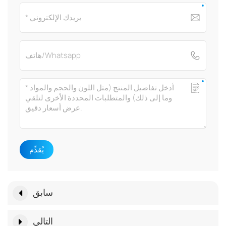
يُقدِّم
سابق
التالي