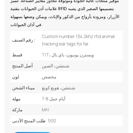
بتوفير منتجات عالية الجودة وموثوقة تتجاوز معايير الصناعة. تتميز
علامات أذن الحيوانات بتقنية RFID بتصميمها الصغير الذي يشبه
الأزرار، ومزودة بأزواج من الذكور والإناث، ويمكن وضعها بسهولة
في آذان الحيوانات.
Custom number 134.2khz rfid animal
رقم الصنف :
tracking ear tags for far
T/T، ويسترن يونيون، باي بال
قسط
شنتشن، الصين
أصل المنتج
مخصص
لون
شنتشن، هونغ كونغ
ميناء الشحن
7-8 أيام عمل
مهلة
MH
ماركة
500
طلب المنتج الأدنى