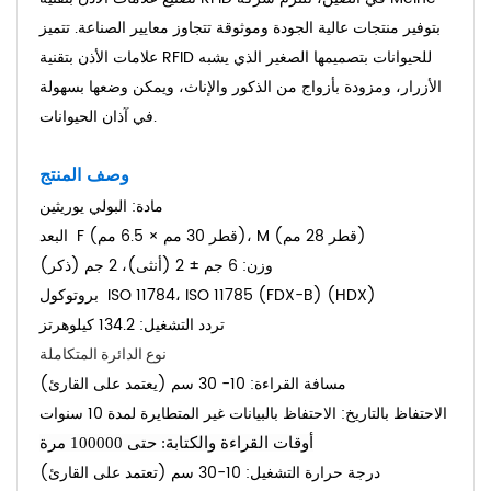
بتوفير منتجات عالية الجودة وموثوقة تتجاوز معايير الصناعة. تتميز
علامات الأذن بتقنية RFID للحيوانات بتصميمها الصغير الذي يشبه
الأزرار، ومزودة بأزواج من الذكور والإناث، ويمكن وضعها بسهولة
في آذان الحيوانات.
وصف المنتج
البولي يوريثين (TPU)
مادة:
F (قطر 30 مم × 6.5 مم)، M (قطر 28 مم)
البعد:
وزن:
6 جم ± 2 (أنثى)، 2 جم (ذكر)
ISO 11784، ISO 11785 (FDX-B) (HDX)
بروتوكول:
تردد التشغيل:
134.2 كيلوهرتز
نوع الدائرة المتكاملة: EM4305، Hitags256
مسافة القراءة:
10- 30 سم (يعتمد على القارئ)
الاحتفاظ بالتاريخ:
الاحتفاظ بالبيانات غير المتطايرة لمدة 10 سنوات
أوقات القراءة والكتابة: حتى 100000 مرة
درجة حرارة التشغيل: 10-30 سم (تعتمد على القارئ)