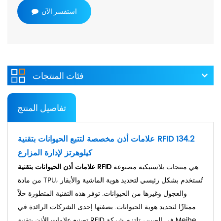
استفسر الآن
فئات المنتجات
تفاصيل المنتج
علامات أذن مخصصة لتتبع الحيوانات بتقنية RFID 134.2
كيلوهرتز لإدارة المزارع
هي منتجات بلاستيكية مصنوعة
علامات أذن الحيوانات بتقنية RFID
من مادة TPU، تُستخدم بشكل رئيسي لتحديد هوية الماشية والأبقار
والعجول وغيرها من الحيوانات. توفر هذه التقنية المتطورة حلاً
ممتازًا لتحديد هوية الحيوانات. بصفتها إحدى الشركات الرائدة في
تصنيع علامات الأذن بتقنية RFID في الصين، تلتزم شركة Meihe