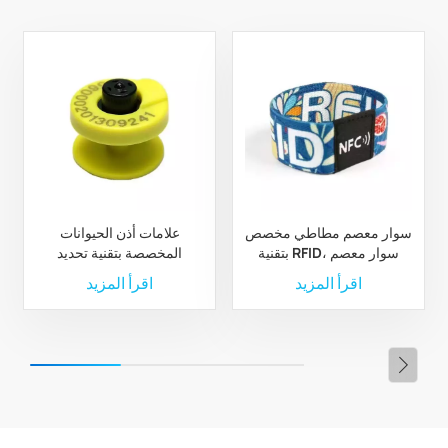
سوار معصم مطاطي مخصص
علامات أذن الحيوانات
بتقنية RFID، سوار معصم
المخصصة بتقنية تحديد
مطاطي من البوليستر بتقنية
الترددات الراديوية لإدارة
اقرأ المزيد
اقرأ المزيد
RFID مخصص
الثروة الحيوانية والمزارع