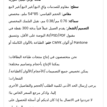
سطح:
مقاوم للصدمات واقٍ لامع/غير لامع/غير لامع
مقاس:
الحجم القياسي: 85*54 ملم، مخصص
سماكة:
0.76 مم/0.38 مم، نقبل السُمك المخصص
التصميم/الشعار:
يقدم العميل عملاً فنياً بدقة 300 نقطة في
البوصة على الأقل، وتنسيق AI/PSD/PDF مقبول
الطباعة بالألوان الكاملة أو CMYK أو ألوان Pantone
ختم:
نحن متخصصون في إنتاج منتجات طباعة البطاقات؛
يمكننا الإنتاج بأحجام وتصاميم مختلفة؛
يمكن تخصيص جميع التصميمات/الأحجام/الألوان/الطباعة/
الشعارات؛
يرجى إرسال الحد الأدنى لكمية الطلب/الحجم والتفاصيل الأخرى
إلينا، واذكر مرجع السعر الخاص بنا؛
لا تترددوا في الاتصال بنا إذا كان لديكم أي أسئلة للحصول على