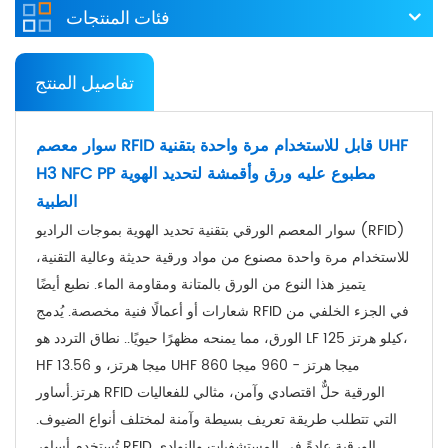
فئات المنتجات
تفاصيل المنتج
سوار معصم RFID قابل للاستخدام مرة واحدة بتقنية UHF
H3 NFC PP مطبوع عليه ورق وأقمشة لتحديد الهوية
الطبية
سوار المعصم الورقي بتقنية تحديد الهوية بموجات الراديو (RFID)
للاستخدام مرة واحدة مصنوع من مواد ورقية حديثة وعالية التقنية،
يتميز هذا النوع من الورق بالمتانة ومقاومة الماء. نطبع أيضًا
شعارات أو أعمالًا فنية مخصصة. يُدمج RFID في الجزء الخلفي من
الورق، مما يمنحه مظهرًا حيويًا.
.
نطاق التردد هو LF 125 كيلو هرتز،
HF 13.56 ميجا هرتز، و UHF 860 ميجا هرتز - 960 ميجا
هرتز.
أساور RFID الورقية حلٌّ اقتصادي وآمن، مثالي للفعاليات
التي تتطلب طريقة تعريف بسيطة وآمنة لمختلف أنواع الضيوف.
تُستخدم أساور RFID الورقية عادةً في المستشفيات والنوادي