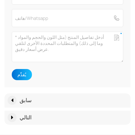
يُقدِّم
سابق
التالي