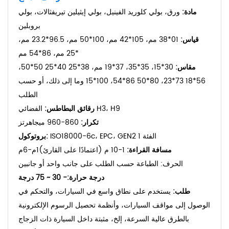
مادة:
ورق، بولي كلوريد الفينيل، بولي إيثيلين تيريفثالات، بولي
بروبلين
قياس:
01*38 مم، 105*42 مم، 100*50 مم، 96.5*23.2 مم،
72*25 مم، 86*54 مم
مقاس:
30*15، 35*35، 37*19 مم، 38*25 40*25 50*50،
56*18 73*23، 80*50 86*54، 100*15 وما إلى ذلك، أو حسب
الطلب
الفضائي H3، H9
رقائق البطاطس:
تكرار:
860-960 ميجاهرتز
ISO18000-6c، EPC، GEN2 الفئة 1
بروتوكول:
مسافة القراءة:
1-10 م (اعتمادًا على القارئ)
1م-6م
الحرف: الطباعة حسب الطلب على جانب واحد أو جانبين
درجة حرارة:
- 30 ~ 75 درجة
طلب:
يستخدم على نطاق واسع في السيارات، والتحكم في
الوصول إلى مواقف السيارات، وأنظمة تحصيل الرسوم الإلكترونية
بالطرق عالية السرعة،
إلخ، مثبتة داخل السيارة ذات الزجاج