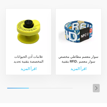
سوار معصم مطاطي مخصص
علامات أذن الحيوانات
بتقنية RFID، سوار معصم
المخصصة بتقنية تحديد
مطاطي من البوليستر بتقنية
الترددات الراديوية لإدارة
اقرأ المزيد
اقرأ المزيد
RFID مخصص
الثروة الحيوانية والمزارع