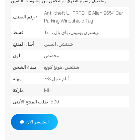
وتحصيل رسوم الطرق، والتحقق من معلومات التأمين.
Anti-theft UHF RFID H3 Alien 9654 Car
رقم الصنف :
Parking Windshield Tag
T/T، ويسترن يونيون، باي بال
قسط
شنتشن، الصين
أصل المنتج
مخصص
لون
شنتشن، هونغ كونغ
ميناء الشحن
7-8 أيام عمل
مهلة
MH
ماركة
500
طلب المنتج الأدنى
استفسر الآن