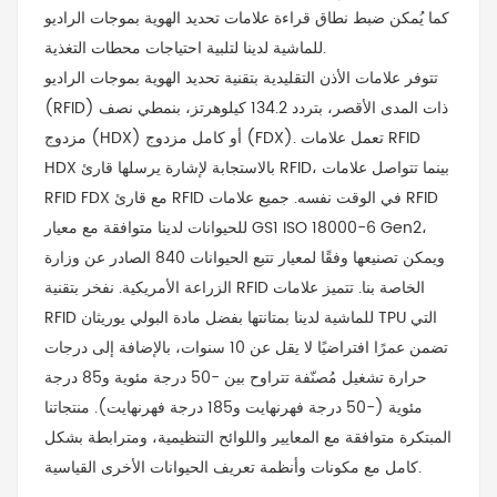
كما يُمكن ضبط نطاق قراءة علامات تحديد الهوية بموجات الراديو
للماشية لدينا لتلبية احتياجات محطات التغذية.
تتوفر علامات الأذن التقليدية بتقنية تحديد الهوية بموجات الراديو
(RFID) ذات المدى الأقصر، بتردد 134.2 كيلوهرتز، بنمطي نصف
مزدوج (HDX) أو كامل مزدوج (FDX). تعمل علامات RFID
HDX بالاستجابة لإشارة يرسلها قارئ RFID، بينما تتواصل علامات
RFID FDX مع قارئ RFID في الوقت نفسه. جميع علامات RFID
للحيوانات لدينا متوافقة مع معيار GS1 ISO 18000-6 Gen2،
ويمكن تصنيعها وفقًا لمعيار تتبع الحيوانات 840 الصادر عن وزارة
الزراعة الأمريكية. نفخر بتقنية RFID الخاصة بنا. تتميز علامات
RFID للماشية لدينا بمتانتها بفضل مادة البولي يوريثان TPU التي
تضمن عمرًا افتراضيًا لا يقل عن 10 سنوات، بالإضافة إلى درجات
حرارة تشغيل مُصنّفة تتراوح بين -50 درجة مئوية و85 درجة
مئوية (-50 درجة فهرنهايت و185 درجة فهرنهايت). منتجاتنا
المبتكرة متوافقة مع المعايير واللوائح التنظيمية، ومترابطة بشكل
كامل مع مكونات وأنظمة تعريف الحيوانات الأخرى القياسية.