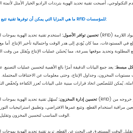
ما هي المزايا التي يمكن أن توفرها تقنية تتبع أجزاء RFID للمؤسسات:
تحسين توافر الأصول:
استخدم تقنية تحديد الهوية بموجات الراديو (RFID) لتحسين إدارة قطع الغيار في عملية التصنيع، لضمان توفر القطع
 المستودعات، مما كان يُؤدي إلى هدر الوقت واحتمالية تأخير الإنتاج. أما مع 
شكل مبسط:
يعد جمع البيانات الدقيقة أمرًا بالغ الأهمية لتحسين عمليات التصنيع.
يانات مستويات المخزون، وجداول الإنتاج، وحتى معلومات عن الاختناقات المحتملة.
تحسين إدارة المخزون:
تُسهّل تقنية تحديد الهوية بموجات الراديو (RFID) إدارة المخزون بكفاءة ودقة. يُسجَّل كل جزء مُعَلَّم فور 
ين مراقبة استخدام القطع، وتتبع عمرها الافتراضي، وتطبيق استراتيجيات التور
الوقت المناسب لتحسين المخزون وتقليل الهدر.
ليل الوقت المستغرق في البحث عن القطع، تزيد تقنية تحديد الهوية بموجات الراديو (FID