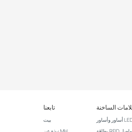
لامات الساخنة
تابعنا
بيت
بطاقة RFID لوسائل التواصل
نبذة عن MH