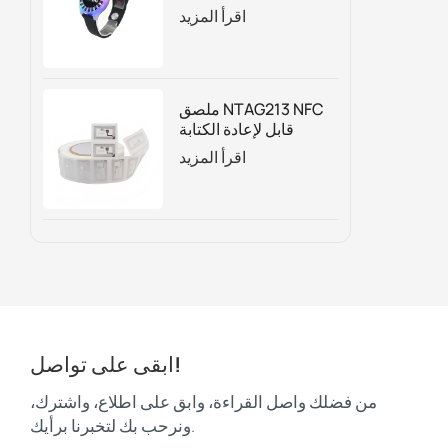
الوقت لحديقة
اقرأ المزيد
الترامبولين
ملصق NTAG213 NFC
قابل لإعادة الكتابة
حسب الطلب للتغليف
اقرأ المزيد
الذكي والتسويق الرقمي
وتتبع الأصول
ابقى على تواصل!
من فضلك واصل القراءة، وابق على اطلاع، واشترك،
ونرحب بك لتخبرنا برأيك.