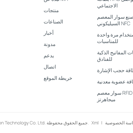
الاجتماعي
منتجات
نع سوار المعصم
الصناعات
السيليكوني NFC
أخبار
ستخدام مرة واحدة
للمناسبات
مدونة
 المفاتيح الذكية RFID
يدعم
للفنادق
اتصال
اقة حجب الإشارة
خريطة الموقع
قة عضوية معدنية
سوار معصم RFID بتردد 13.56
ميجاهرتز
سة الخصوصية
|
Xml
© Shenzhen Meihe Induction Technology Co. Ltd. جميع الحقوق محفوظة.