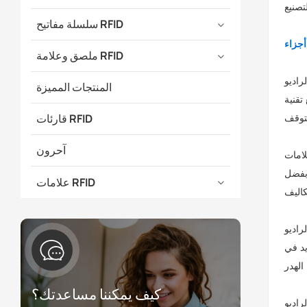
سلسلة مفاتيح RFID
ملصق وعلامة RFID
 والمواد اللازمة
المنتجات المميزة
تقنية
قارئات RFID
آحرون
 بفضل
علامات RFID
دخوله أو خروجه من
يد في
كيف يمكننا مساعدتك؟
R) من