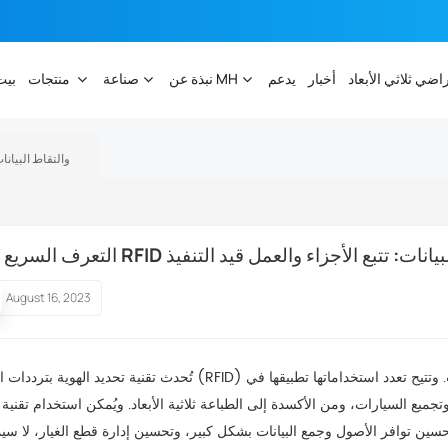
راضي ثلاثي الأبعاد
أخبار
يدعم
نبذة عن MH
صناعة
منتجات
بيت
التعرف السريع على RFID 
لى RFID والتقاط البيانات: تتبع الأجزاء والعمل قيد التنفيذ
August 16, 2023
تُحدث تقنية تحديد الهوية بترددات الراديو (RFID) نقلة نوعية في قطاع التصنيع، إذ توفر رؤية آنية وجمعًا دقيقًا للبيانات. وتتيح تعدد ا
ميع السيارات، ومن الأكسدة إلى الطباعة ثلاثية الأبعاد. ويُمكن استخدام تقنية 
تحسين توافر الأصول وجمع البيانات بشكل كبير، وتحسين إدارة قطع الغيار، لا سي