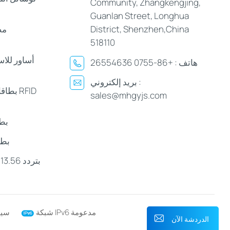
Community, Zhangkengjing,
Guanlan Street, Longhua
District, Shenzhen,China
مص
518110
أساور للا
هاتف :
+86-0755 26554636
بريد إلكتروني :
بطاقات
sales@mhgyjs.com
بط
بطا
شبكة IPv6 مدعومة
سيا
الدردشة الآن