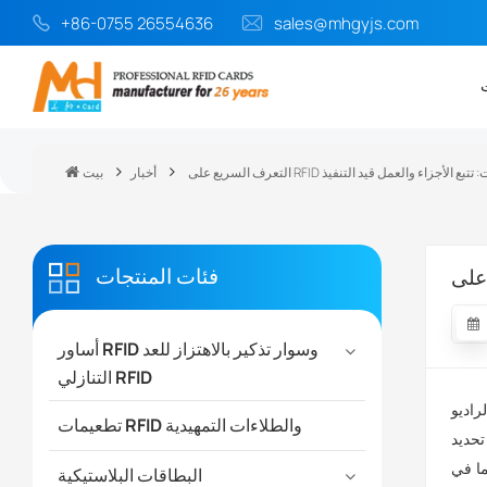
+86-0755 26554636
sales@mhgyjs.com
والتقاط البيانات: تتبع الأجزاء والعمل قيد التنفيذ
أخبار
بيت
فئات المنتجات
أساور RFID وسوار تذكير بالاهتزاز للعد
التنازلي RFID
ستخداماتها تطبيقها في
تطعيمات RFID والطلاءات التمهيدية
تحديد
ما في
البطاقات البلاستيكية