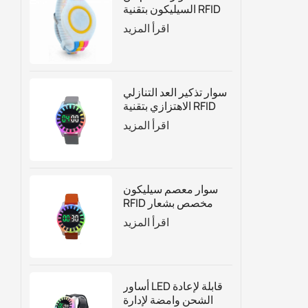
السيليكون بتقنية RFID
قابل للتعديل حسب
اقرأ المزيد
الطلب
سوار تذكير العد التنازلي
الاهتزازي بتقنية RFID
لإدارة الجذب السياحي
اقرأ المزيد
بناءً على الوقت
سوار معصم سيليكون
RFID مخصص بشعار
العد التنازلي مع أضواء
اقرأ المزيد
LED
أساور LED قابلة لإعادة
الشحن وامضة لإدارة