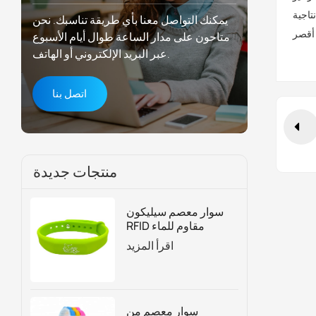
تاجية
يمكنك التواصل معنا بأي طريقة تناسبك. نحن
متاحون على مدار الساعة طوال أيام الأسبوع
عبر البريد الإلكتروني أو الهاتف.
اتصل بنا
منتجات جديدة
سوار معصم سيليكون
RFID مقاوم للماء
للتحكم في الوصول
اقرأ المزيد
وإدارة العضوية
سوار معصم من