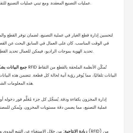
عمليات التصنيع المعقدة. ومع تبني عمليات التصنيع للتقدم التكنولوجي، أصبحت تقنية تحديد الهوية بترددات الراديو الخيار الأمثل لأتمتة التصنيع.
في الوقت المناسب. كان على العمال في السابق البحث عن القطع في
تحديد الهوية بموجات الراديو، فيمكن للعمال تحديد القطع المطلوبة وتحديد موقعها بسرعة، مما يُحسّن عمليات الإنتاج ويُقلل من وقت التوقف.
تُمكّن الأنظمة الملحقة بالقطع من التقاط
علامات RFID
جمع البيانات ب
البيانات تلقائيًا، مما يُوفر رؤية آنية لحالة كل قطعة. تتضمن هذه الب
هذه المعلومات الشاملة، يُمكن للمُصنّعين اتخاذ قرارات مبنية على البيانات تُعزز الكفاءة وتُخفّض التكاليف.
عملية التصنيع، مما يضمن دقة مستويات المخزون. ويُمكن للمصنع
زيادة الإنتاجية:
من خلال الاستغناء عن التتبع اليدوي وتق