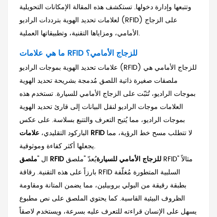
وتتبعها وإدارة دخولها. تستكشف هذه المقالة الإمكانات التحويلية
لعلامات تحديد الهوية بترددات الراديو (RFID) على الزجاج
الأمامي، ومزاياها التقنية، وتطبيقاتها العملية.
ما هي علامات RFID للزجاج الأمامي؟
علامات تحديد الهوية بموجات الراديو (RFID) للزجاج الأمامي هي
ملصقات صغيرة ذاتية اللصق مُدمجة بشريحة تحديد الهوية
بموجات الراديو، تُثبّت على الزجاج الأمامي للسيارة. تستخدم هذه
العلامات موجات الراديو لنقل البيانات إلى قارئ تحديد الهوية
بموجات الراديو، مما يُتيح التعرف والتتبع بسلاسة. على عكس
لا تتطلب مسح خط الرؤية، مما
علامات RFID
الباركود التقليدي،
يجعلها أكثر كفاءة وموثوقية.
ملصق RFID للزجاج الأمامي للسيارة
يُعدّ "ملصق RFID" مثالاً
ال "
بارزاً على هذه التقنية. رقاقة RFID السلبية المتطورة مُغلّفة
بطبقة رقيقة من البولي بروبيلين، مما يضمن المتانة ومقاومة
الظروف البيئية القاسية. كما يحتوي الملصق على نص مطبوع
يسهل على الإنسان قراءته للتعرف عليه بسرعة، ويستخدم لاصقاً