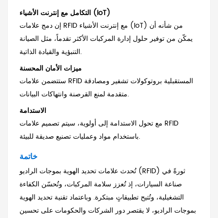
التكامل مع إنترنت الأشياء (IoT)
إن دمج علامات RFID مع إنترنت الأشياء (IoT) من شأنه أن
يمكّن من توفير حلول إدارة المركبات الأكثر تقدماً، مثل الصيانة
التنبؤية والقيادة الذاتية.
ميزات الأمان المحسنة
ستتضمن علامات RFID المستقبلية بروتوكولات تشفير ومصادقة
متقدمة لمنع القرصنة وانتهاكات البيانات.
الاستدامة
مع تحول الاستدامة إلى أولوية، سيتم تصميم علامات RFID
باستخدام مواد وعمليات تصنيع صديقة للبيئة.
خاتمة
تُحدث علامات تحديد الهوية بموجات الراديو (RFID) ثورةً في
صناعة السيارات، إذ تُعزز سلامة المركبات، وتُحسّن الكفاءة
التشغيلية، وتُتيح تطبيقاتٍ مبتكرة. وباعتماد تقنية تحديد الهوية
بموجات الراديو، لا يقتصر دور الشركات والحكومات على تحسين