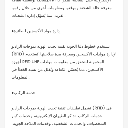
المسجلة بواسطة بطاقة RFID الإلكترونية على الشحنة، يمكن
معرفة حالة الشحنة وموقعها ومعلومات أخرى من خلال رقمها
الفريد، مما يُسهّل إدارة الشحنات.
●إدارة مولد الأكسجين للطائرة
تستخدم خطوط دلتا الجوية تقنية تحديد الهوية بموجات الراديو
(RFID) لإدارة مولدات الأكسجين ومعرفة مدة صلاحيتها. تُستخدم
أجهزة RFID UHF المحمولة للتحقق من معلومات مولدات
الأكسجين، مما يُحسّن الكفاءة ويُقلل من نسبة الخطأ في
المعلومات.
●خدمة الركاب
تشمل تطبيقات تقنية تحديد الهوية بموجات الراديو (RFID) في
خدمات الركاب: تذاكر الطيران الإلكترونية، وخدمات كبار
الشخصيات، والخدمات الشخصية، وخدمات الملاحة الجوية،