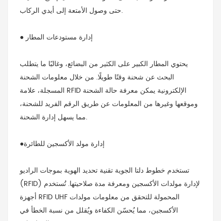
حتى وصول الأمتعة إلى أيدي الركاب.
● إدارة مستودعات المطار
يحتوي المطار الكبير على الكثير من البضائع، وغالبًا ما يتطلب
البحث عن شحنة وقتًا طويلًا. من خلال معلومات الشحنة
علامة RFID الإلكترونية
يمكن معرفة حالة الشحنة
المسجلة،
وموقعها وغيرها من المعلومات عن طريق الرقم الفريد للشحنة،
مما يسهل إدارة الشحنة.
●إدارة مولد الأكسجين للطائرة
تستخدم خطوط دلتا الجوية تقنية تحديد الهوية بموجات الراديو
(RFID) لإدارة مولدات الأكسجين ومعرفة مدة صلاحيتها. تُستخدم
أجهزة RFID UHF المحمولة للتحقق من معلومات مولدات
الأكسجين، مما يُحسّن الكفاءة ويُقلل من نسبة الخطأ في