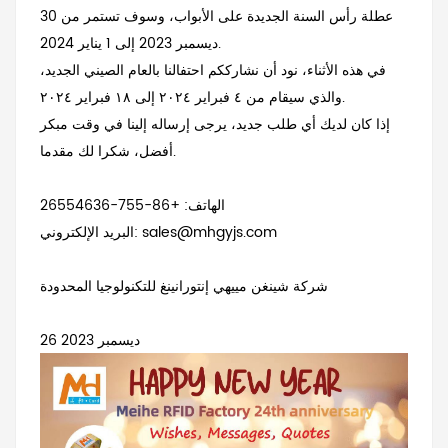
عطلة رأس السنة الجديدة على الأبواب، وسوف تستمر من 30
ديسمبر 2023 إلى 1 يناير 2024.
في هذه الأثناء، نود أن نشارككم احتفالنا بالعام الصيني الجديد،
والذي سيقام من ٤ فبراير ٢٠٢٤ إلى ١٨ فبراير ٢٠٢٤.
إذا كان لديك أي طلب جديد، يرجى إرساله إلينا في وقت مبكر
أفضل، شكرا لك مقدما.
الهاتف: +86-755-26554636
البريد الإلكتروني: sales@mhgyjs.com
شركة شينغن مييهي إنتورانينغ للتكنولوجيا المحدودة
26 ديسمبر 2023