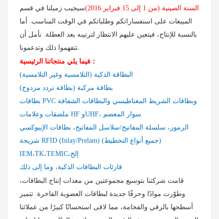
السنة الصينية (من 1 إلى 15 فبراير 2016)
سيجيب زميلنا في قسم
المبيعات على استفساراتكم وطلباتكم في الوقت المناسب. أما
بالنسبة للإنتاج، فيتعين عليهم الانتظار لترتيبه بعد العطلة. نأمل أن
تتفهموا ذلك وتدعمونا.
：
فيما يلي منتجاتنا الرئيسية
البطاقة الذكية (التلامسية وغير التلامسية)
بطاقة مركبة (بطاقة تردد مزدوج)
بطاقات PVC وبطاقات الشريط المغناطيسي والبطاقات الشفافة
ملصقات وعلامات HF وUHF، سوار المعصم
الرموز، سلسلة المفاتيح/سلاسل المفاتيح، بطاقات الإيبوكسي
شريحة RFID (Inlay/Prelam) (جميع أنواع التخطيط)
IEM،TK،TEMIC،إلخ
قارئات البطاقات الذكية، وما إلى ذلك
قامت شركتنا بتوسيع مجموعتين من معدات إنتاج البطاقات،
وطوّرت موادًا وحرفًا جديدة لبطاقات العضوية الفاخرة. تتميز
أسطحها بالرقي والفخامة، مما لاقى استحسانًا كبيرًا من عملائنا