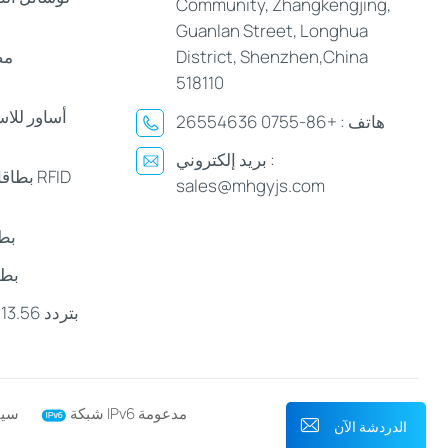
Community, Zhangkengjing,
Guanlan Street, Longhua
District, Shenzhen,China
مص
518110
أساور للا
هاتف :
+86-0755 26554636
بريد إلكتروني :
بطاقات
sales@mhgyjs.com
بط
بطا
شبكة IPv6 مدعومة
سيا
الدردشة الآن