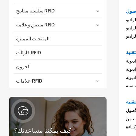
سلسلة مفاتيح RFID
د موقعها آنيًا.
ملصق وعلامة RFID
بيانات تعريف فريدة.
المنتجات المميزة
قارئات RFID
 وقارئات تحديد
آحرون
 الأصول وتنقل البيانات لاسلكيًا. تلتقط قارئات
ذه البيانات، موفرًا موقع الأصول في
علامات RFID
ات من
كيف يمكننا مساعدتك؟