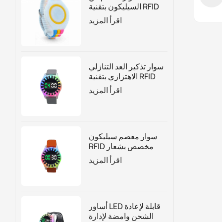
السيليكون بتقنية RFID
قابل للتعديل حسب
اقرأ المزيد
الطلب
سوار تذكير العد التنازلي
الاهتزازي بتقنية RFID
لإدارة الجذب السياحي
اقرأ المزيد
بناءً على الوقت
سوار معصم سيليكون
RFID مخصص بشعار
العد التنازلي مع أضواء
اقرأ المزيد
LED
أساور LED قابلة لإعادة
الشحن وامضة لإدارة