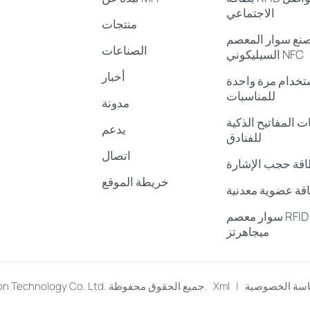
الاجتماعي
منتجات
نع سوار المعصم
الصناعات
السيليكوني NFC
أخبار
ستخدام مرة واحدة
للمناسبات
مدونة
 المفاتيح الذكية RFID
يدعم
للفنادق
اتصال
اقة حجب الإشارة
خريطة الموقع
قة عضوية معدنية
سوار معصم RFID بتردد 13.56
ميجاهرتز
سة الخصوصية
|
Xml
© Shenzhen Meihe Induction Technology Co. Ltd. جميع الحقوق محفوظة.