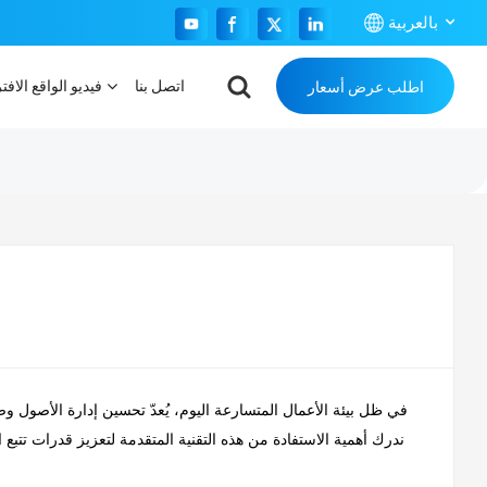
بالعربية
اتصل بنا
فيديو الواقع الافت
اطلب عرض أسعار
English
Français
Español
Português
بالعربية
في ظل بيئة الأعمال المتسارعة اليوم، يُعدّ تحسين إدارة الأصول وض
دور علامات تتبع RFID. بصفتنا شركة رائدة في تصنيع علامات RFID، ندرك أهمية الاستفادة من هذه التقنية المتقدمة لتعزيز قدرا