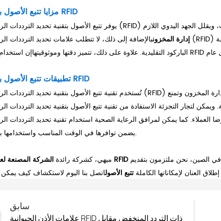
مزايا تتبع الأصول بتقنية RFID
، مما يوفر الوقت، ويقلل الجهد اليدوي اللازم
إدارة المخزون
بالإضافة إلى ذلك، لا تتطلب علامات تحديد الترددات الراديوية (RFID) خط رؤية مباشرًا للمسح، مما يجعلها أكثر ملاءمة وكف
الباركود التقليدية. علاوة على ذلك، تتميز دقتها وموثوقيتها
تطبيقات تتبع الأصول بتقنية RFID
تُستخدم تقنية تتبع الأصول بتقنية تحديد الترددات الراديوية (RFID) في مختلف الصناعات. ففي قطاع التصنيع، تُحسّن هذه التقنية من إدارة
ار التجزئة الاستفادة من تقنية تتبع الأصول بتقنية تحديد الترددات الراديوية (RFID) لتحسين إدارة سلسلة ا
. كما يمكن لمرافق الرعاية الصحية استخدام تقنية تحديد الترددات الراديوية (RFID) لتتبع المعدات الطب
يضمن توافرها في الوقت المناسب واستخدامها بكفاءة.
الشركة المصنعة لعلامات RFID
ميهي، كشركة رائدة
لاق العنان لإمكاناتها الكاملة
تتبع الأصول
سابق
علامات الأذن الحيوانية RFID ذات التردد المنخفض مقابل