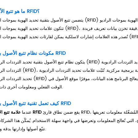
ما هو تتبع الأصول RFID؟
يتضمن تتبع الأصول بتقنية تحديد الهوية بموجات الراديو (RFID) استخدام علامات تحديد الهوية بموجات الراديو (RFID) لمراقبة الأصول وتحدي
تتكون علامات تحديد الهوية بموجات الراديو (RFID)، المعروفة أيضًا باسم أجهزة الإرسال والاستقبال، من هوائي وشريحة دقيقة تخزن 
مكونات نظام تتبع الأصول بتقنية RFID
يتكون نظام تتبع الأصول بتقنية تحديد الترددات الراديوية (RFID) من ثلاثة مكونات رئيسية: علامات تحديد الترددات الراديوية (RFID)،
الترددات الراديوية (RFID)، ومنصة برمجية مركزية. تُثبّت علامات تحديد الترددات الراديوية (RFID) على
تحديد الترددات الراديوية (RFID) الإشارات من هذه العلامات وترسل المعلومات إلى منصة البرنامج. يعالج البرنامج ه
الوقت الفعلي ومعلومات أخرى ذات صلة.
كيف تعمل تقنية تتبع الأصول بتقنية RFID
يقع ضمن نطاق قارئ RFID، حيث يُصدر القارئ إشارة لاسلكية تُشغّل البطاقة. تُرسل البطاقة المُشغّلة معلومات تعريفها
علامة تتبع الأصول RFID
عندما
مج، التي تُعالج المعلومات وتعرضها في واجهة سهلة الاستخدام. يُمكّن هذا الشرك
تتبّع أصولها وإدارتها بدقة وكفاءة.