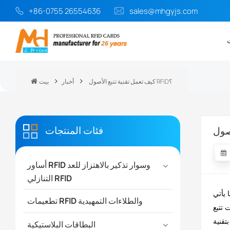
+86-0755 26554636
sales@mhgyjs.com
كيف تعمل تقنية تتبع الأصول RFID؟
أخبار
بيت
فئات المنتجات
أساور RFID وسوار تذكير بالاهتزاز للعد
التنازلي RFID
 يأتي
تطعيمات RFID والطلاءات التمهيدية
البطاقات البلاستيكية