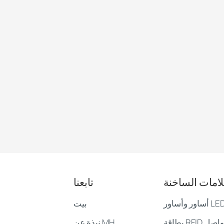
لامات الساخنة
تابعنا
بيت
بطاقة RFID لوسائل التواصل
نبذة عن MH