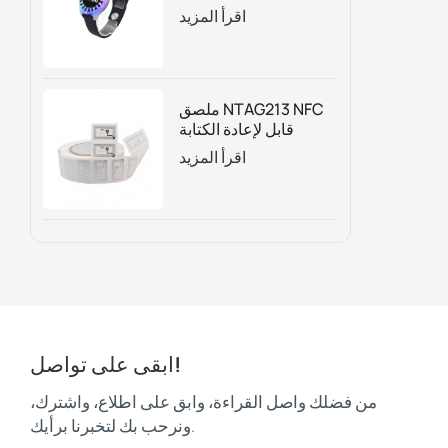
الوقت لحديقة
اقرأ المزيد
الترامبولين
ملصق NTAG213 NFC
قابل لإعادة الكتابة
حسب الطلب للتغليف
اقرأ المزيد
الذكي والتسويق الرقمي
وتتبع الأصول
ابقى على تواصل!
من فضلك واصل القراءة، وابق على اطلاع، واشترك،
ونرحب بك لتخبرنا برأيك.