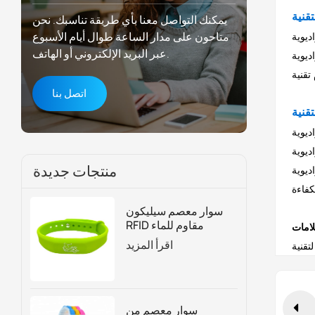
يمكنك التواصل معنا بأي طريقة تناسبك. نحن
متاحون على مدار الساعة طوال أيام الأسبوع
عبر البريد الإلكتروني أو الهاتف.
اءة من أنظمة
اتصل بنا
 المخزون وتمنع
لتوريد،
منتجات جديدة
ية، مما
سوار معصم سيليكون
RFID مقاوم للماء
للتحكم في الوصول
اقرأ المزيد
وإدارة العضوية
سوار معصم من