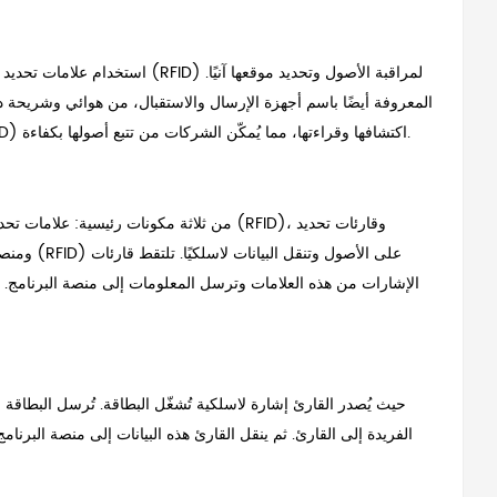
تُصدر هذه العلامات إشارات لاسلكية يمكن لقارئات تحديد الهوية بموجات الراديو (RFID) اكتشافها وقراءتها، مما يُمكّن الشركات من تتبع أصولها بكفاءة.
الفريدة إلى القارئ. ثم ينقل القارئ هذه البيانات إلى منصة البرنا