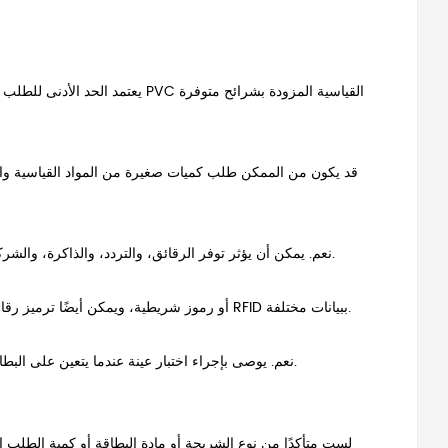
يعتمد الحد الأدنى للطلب على نوع 
قد يكون من الممكن طلب كميات صغيرة من المواد القياسية والر
نعم. يمكن أن يؤثر توفر الرقائق، والتردد، والذاكرة، والشركة المصنعة، وإمدادات السوق على الحد الأدنى لكمية الطلب، والسعر، ووقت التسليم.
نعم. يمكن أن تحتوي البطاقات على أرقام مطبوعة فريدة، أو أسماء، أو رموز QR، أو رموز شريطية، ويمكن أيضًا ترميز رقائق RFID ببيانات مختلفة.
نعم. يوصى بإجراء اختبار عينة عندما يتعين على البطاقات العمل مع قارئ موجود أو نظام تحكم في الوصول أو قفل فندق أو منصة برمجية.
لست متأكدًا من نوع الشريحة أو مادة البطاقة أو كمية الطلب 