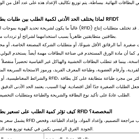
لماذا يختلف الحد الأدنى لكمية الطلب بين طلبات بطاقات RFID؟
غالباً ما يكون لشريحة تحديد الهوية بموجات الراديو (RFID) تأثير أكبر على الحد الأدنى لكمية الطلب مما يتوقعه المشترون. قد تخت
بطاقتين متطابقتين ظاهرياً بسبب استخدامهما لشرائح أو ترددات مختلفة.
ات صغيرة. أما الرقائق الأقل شيوعًا، أو متطلبات الشركة المصنعة الخاصة، أو مح
.
كما أن مادة الورق المستخدم في صناعة البطاقات مهمة أيضاً. يستخدم البولي 
ردية، وأرقام العضوية، وطباعة المعرف الفريد، ورموز الاستجابة السريعة المت
عل الطلبات الصغيرة جدًا أقل اقتصادية.
لهذا السبب، يعتمد الحد الأدنى الدقيق 
الطلب عادةً على تأكيد نوع البطاقة والشريحة والطباعة ومتطلبات التخصيص أولاً.
كيف تؤثر كمية الطلب على تسعير بطاقات RFID المخصصة؟
يشمل سعر بطاقات RFID تكاليف إعداد ثابتة وتكاليف مواد متغيرة. حتى الطلبات الصغيرة تتطلب مراجعة التص
الفرق الرئيسي يكمن في كيفية توزيع هذه التكاليف.
الجودة.