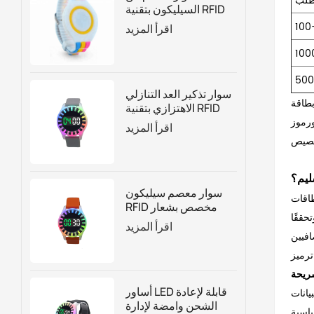
طلب
السيليكون بتقنية RFID
قابل للتعديل حسب
100
اقرأ المزيد
الطلب
100
سوار تذكير العد التنازلي
ء واحد من عرض السعر. على سبيل المثال، قد يكون إنتاج 1000 بطاقة PVC قياسية بطباعة متطابقة أقل تكلفة من إنتاج 500
الاهتزازي بتقنية RFID
لإدارة الجذب السياحي
اقرأ المزيد
بناءً على الوقت
ليم؟
سوار معصم سيليكون
RFID مخصص بشعار
حققًا
العد التنازلي مع أضواء
اقرأ المزيد
LED
أساور LED قابلة لإعادة
يانات
الشحن وامضة لإدارة
ياسية