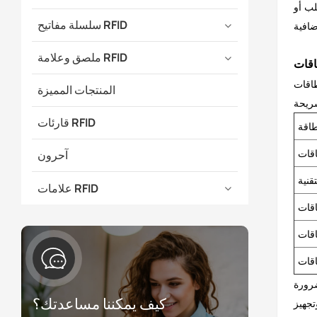
لب أو
سلسلة مفاتيح RFID
ملصق وعلامة RFID
ة من مادة PVC الخيار الأمثل عادةً
المنتجات المميزة
قارئات RFID
آحرون
علامات RFID
ضرورة
كيف يمكننا مساعدتك؟
التصميم، وتجهيز