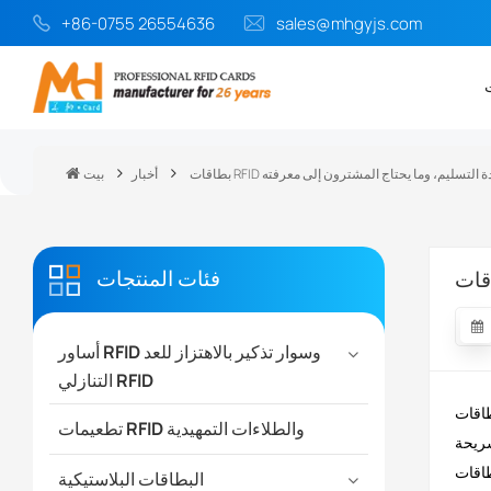
+86-0755 26554636
sales@mhgyjs.com
ر، ومدة التسليم، وما يحتاج المشترون إلى معرفته
أخبار
بيت
فئات المنتجات
أساور RFID وسوار تذكير بالاهتزاز للعد
التنازلي RFID
ومدة الإنتاج كلها أمور تتغير تبعاً لمادة البطاقة،
تطعيمات RFID والطلاءات التمهيدية
ح متوفرة بسهولة
البطاقات البلاستيكية