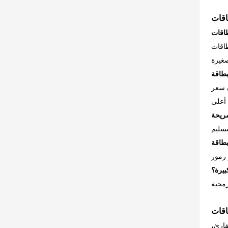
 متوفرة
ن سعر
بيرة؟
قارئ،