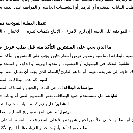
البيانات المتغيرة أو الترميز أو التشطيبات الخاصة أو الموافقة على العينة تح
إضافياً.
تتمثل العملية النموذجية فيما يلي:
← الموافقة على العينة (إن لزم الأمر) ← الإنتاج بكميات كبيرة ← الاختبار ← 
ما الذي يجب على المشترين التأكد منه قبل طلب عرض 
طلب:
التحكم في الوصول، أو العضوية، أو تحديد الهوية، أو الدفع، أو استخدام
 حاجة إلى شريحة معينة، أو ما هو القارئ/النظام الذي يجب أن تعمل معه الب
كمية:
كم عدد البطاقات المط
مواصفات البطاقة:
ما هي المادة والحجم والسماكة المط
الطباعة:
هل ستستخدم جميع البطاقات نفس التصميم الفني أم بيانات ف
التشفير:
هل يلزم كتابة البيانات على الش
توصيل:
ما هي الوجهة وتاريخ التسليم الم
 النظام الحالي بدلاً من اختيار شريحة بناءً على السعر فقط. بالنسبة للمشاريع
تتطلب توافقاً عالياً، يُعد اختبار العينات غالباً النهج الأكثر أماناً.