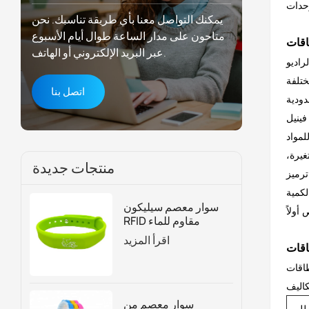
يمكنك التواصل معنا بأي طريقة تناسبك. نحن
متاحون على مدار الساعة طوال أيام الأسبوع
عبر البريد الإلكتروني أو الهاتف.
لف متطلبات إنتاج
اتصل بنا
دودية
فينيل
غيرة،
منتجات جديدة
لكمية
سوار معصم سيليكون
RFID مقاوم للماء
للتحكم في الوصول
اقرأ المزيد
وإدارة العضوية
ميم، وإعداد المواد، وإعداد الطباعة، وفحص
سوار معصم من