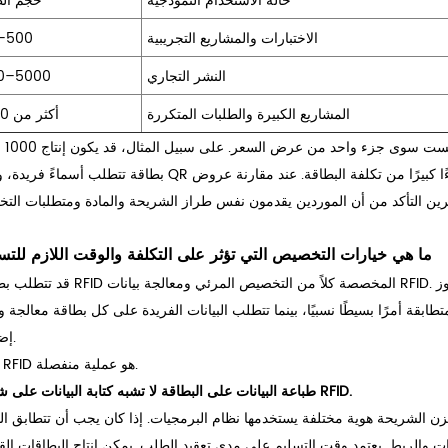
حالة الاستخدام النموذجية
حجم ال
الاختبارات والمشاريع التجريبية
–500
النشر التجاري
0–5000
المشاريع الكبيرة والطلبات المتكررة
أكثر من 5000
الكمية ليست سوى جز
 كبيرًا من تكلفة البطاقة. عند مقارنة عروض
ما هي خيارات التخصيص التي تؤثر على التكلفة والوقت اللازم للتس
ز
قد تتطلب بطاقات RFID المخصصة كلاً من التخصيص المرئي ومعالجة بيانات RFID.
ابقة أمرًا بسيطًا نسبيًا، بينما تتطلب البيانات الفريدة على كل بطاقة معالجة وت
إضافيين.
ترميز RFID هو عملية منفصلة.
طباعة البيانات على البطاقة لا تشبه كتابة البيانات على شريحة RFID.
زن الشريحة هوية مختلفة يستخدمها نظام البرمجيات. إذا كان يجب أن تتطابق الب
ات والربط.
يعتمد وقت التسليم على مدى تعقيد الطلب. يمكن إنتاج البطاقات الق