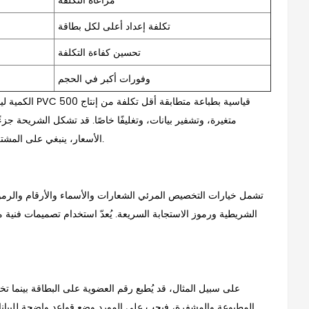
مراعاة التكلفة
تكلفة إعداد أعلى لكل بطاقة
تحسين كفاءة التكلفة
وفورات أكبر في الحجم
بطاقة تتطلب أسماءً فريدة، ورموز QR متغيرة، وتشفير بيانات، وتغليفًا خاصًا.
قد تشكل الشريحة جزءًا
الأسعار، ينبغي على المشترين التأكد من أن الموردين يقدمون نفس طراز الشريحة والمادة ومتطلبات التخصيص.
تشمل خيارات التخصيص المرئي الشعارات والأسماء والأرقام والرمو
الشريطية ورموز الاستجابة السريعة. يُعدّ استخدام تصميمات فنية متط
على سبيل المثال، قد يُطبع رقم العضوية على البطاقة بينما تخ
المطبوعة والمشفرة، فيجب على المورد وضع قواعد واضحة للبيان