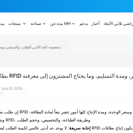
راضي ثلاثي الأبعاد
أخبار
يدعم
نبذة عن MH
صناعة
منتجات
بيت
بطاقات RFID مخصصة: الحد الأدنى للطلب، والتسعي
لتسعير، ومدة التسليم، وما يحتاج المشترون إلى معرفته
July 03, 2026
إن طلب بطاقات RFID مخصصة يتجاوز مجرد اختيار التصميم والكمية. فالحد الأدنى للطلب، وسعر الوحدة، 
وشريحة RFID، وطريقة الطباعة، والتخصيص، وحجم الطلب.
إجابة سريعة:
لا يوجد حد أدنى عالمي لكمية الطلب لبطاقات RFID المخصصة. عادةً ما يكون إنتاج بطاقات PVC القياسية المزودة بشرائ