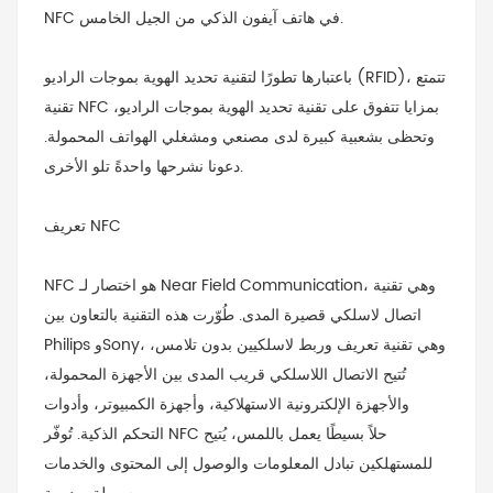
NFC في هاتف آيفون الذكي من الجيل الخامس.
باعتبارها تطورًا لتقنية تحديد الهوية بموجات الراديو (RFID)، تتمتع
تقنية NFC بمزايا تتفوق على تقنية تحديد الهوية بموجات الراديو،
وتحظى بشعبية كبيرة لدى مصنعي ومشغلي الهواتف المحمولة.
دعونا نشرحها واحدةً تلو الأخرى.
تعريف NFC
NFC هو اختصار لـ Near Field Communication، وهي تقنية
اتصال لاسلكي قصيرة المدى. طُوّرت هذه التقنية بالتعاون بين
Philips وSony، وهي تقنية تعريف وربط لاسلكيين بدون تلامس،
تُتيح الاتصال اللاسلكي قريب المدى بين الأجهزة المحمولة،
والأجهزة الإلكترونية الاستهلاكية، وأجهزة الكمبيوتر، وأدوات
التحكم الذكية. تُوفّر NFC حلاً بسيطًا يعمل باللمس، يُتيح
للمستهلكين تبادل المعلومات والوصول إلى المحتوى والخدمات