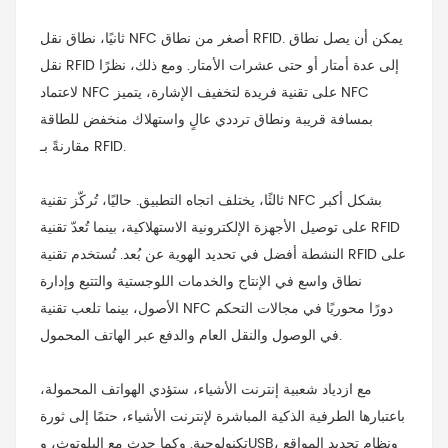
ثانيًا، نطاق نقل NFC أصغر من نطاق RFID. يمكن أن يصل نطاق
نقل RFID إلى عدة أمتار أو حتى عشرات الأمتار. ومع ذلك، نظرًا
لاعتماد NFC على تقنية فريدة لتخفيف الإشارة، يتميز NFC
بمسافة قريبة ونطاق ترددي عالٍ واستهلاك منخفض للطاقة
مقارنةً بـ RFID.
ثالثًا، يختلف اتجاه التطبيق. حاليًا، تُركّز تقنية NFC بشكل أكبر
على توصيل الأجهزة الإلكترونية الاستهلاكية، بينما تُعدّ تقنية RFID
النشطة أفضل في تحديد الهوية عن بُعد. تُستخدم تقنية RFID على
نطاق واسع في الإنتاج والخدمات اللوجستية والتتبع وإدارة
الأصول، بينما تلعب تقنية NFC دورًا محوريًا في مجالات التحكم
في الوصول والنقل العام والدفع عبر الهاتف المحمول.
مع ازدياد شعبية إنترنت الأشياء، ستؤدي الهواتف المحمولة،
باعتبارها الطرفية الذكية المباشرة لإنترنت الأشياء، حتمًا إلى ثورة
تكنولوجية. وكما حدث مع البلوتوث، وUSB، ونظام تحديد المواقع