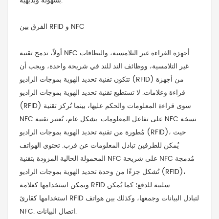
بسهولة وبديهية.
الفرق بين RFID و NFC
أولاً، تدمج تقنية NFC أجهزة القراءة غير التلامسية، والبطاقات
غير التلامسية، ووظائف الند للند في شريحة واحدة، ويجب أن
تتكون تقنية تحديد الهوية بموجات الراديو (RFID) من أجهزة
قراءة وعلامات. لا تستطيع تقنية تحديد الهوية بموجات الراديو
(RFID) سوى قراءة المعلومات والحكم عليها، بينما تُركز تقنية
NFC على تفاعل المعلومات. بشكل عام، تُعتبر تقنية NFC نسخة
مُطورة من تقنية تحديد الهوية بموجات الراديو (RFID)، حيث
يُمكن للطرفين تبادل المعلومات عن قرب. تحتوي الهواتف
المحمولة الحالية المزودة بتقنية NFC على شريحة NFC مُدمجة
تُشكل جزءًا من وحدة تحديد الهوية بموجات الراديو (RFID)،
ويمكن استخدامها كعلامة RFID سلبية للدفع؛ كما يُمكن
استخدامها كقارئ RFID لتبادل البيانات وجمعها، وكذلك بين هواتف
NFC. اتصال البيانات.