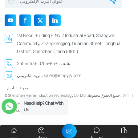
1st Floor, Building B,No. 7 Industrial Road, Shangwei
Community, Zhangkengjing, Guanlan Street, Longhua
District, Shenzhen,China 518110
هاتف :
+86-0755 26554636
sales@mhgyjs.com
بريد إلكتروني :
مدونة
|
أخبار
|
Xml
© Shenzhen Meihe Induction Technology Co. Ltd. جميع الحقوق محفوظة.
سياسة الخصوصية
Need Help? Chat With
Us
شبكة IPv6 مدعومة
عن
اتصل بنا
منتجات
بيت