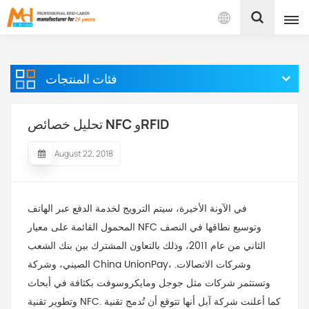
بالعربية
فئات المنتجات
English
Français
تحليل خصائص NFC وRFID
Español
August 22, 2018
Português
في الآونة الأخيرة، سيتم الترويج لخدمة الدفع عبر الهاتف
بالعربية
المحمول القائمة على معيار NFC وتوسيع نطاقها في النصف
الثاني من عام 2011، وذلك بالتعاون المشترك بين بنك الشعب
الصيني، وشركة China UnionPay، وشركات الاتصالات.
وتستثمر شركات مثل جوجل ومايكروسوفت بكثافة في أبحاث
وتطوير تقنية NFC. كما أعلنت شركة آبل أنها تتوقع أن تُدمج تقنية