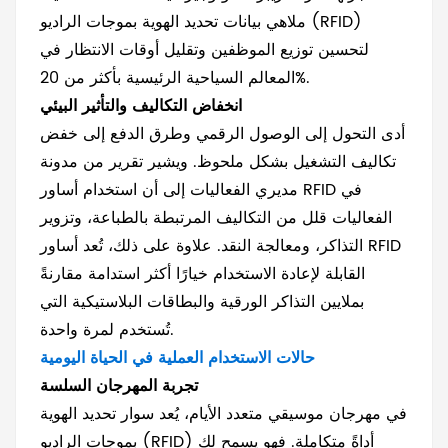
ملاهي بيانات تحديد الهوية بموجات الراديو (RFID)
لتحسين توزيع الموظفين وتقليل أوقات الانتظار في
المعالم السياحية الرئيسية بأكثر من 20%.
انخفاض التكاليف والتأثير البيئي
أدى التحول إلى الوصول الرقمي وطرق الدفع إلى خفض
تكاليف التشغيل بشكل ملحوظ. ويشير تقرير من مدونة
مديري الفعاليات إلى أن استخدام أساور RFID في
الفعاليات قلل من التكاليف المرتبطة بالطباعة، وتزوير
التذاكر، ومعالجة النقد. علاوة على ذلك، تُعد أساور RFID
القابلة لإعادة الاستخدام خيارًا أكثر استدامة مقارنةً
بملايين التذاكر الورقية والبطاقات البلاستيكية التي
تُستخدم لمرة واحدة.
حالات الاستخدام العملية في الحياة اليومية
تجربة المهرجان السلسة
في مهرجان موسيقي متعدد الأيام، يُعد سوار تحديد الهوية
بموجات الراديو (RFID) أداةً متكاملة. فهو يسمح لك