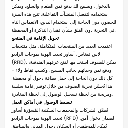
بالدخول، ويسمح لك بدفع ثمن الطعام والسلع، ويمكن
استخدامه لتفعيل المنشآت التفاعلية. تتيح هذه الميزة
للحضور، دون الحاجة إلى استخدام اليدين، الانغماس التام
في التجربة دون القلق بشأن فقدان التذكرة أو المحفظة.
تحويل الإقامة في المنتجع
اعتمدت العديد من المنتجعات المتكاملة، مثل منتجعات
لاس فيغاس، أساور تحديد الهوية بموجات الراديو
(RFID). يمكن للضيوف استخدامها لفتح غرفهم الفندقية،
ودفع ثمن وجباتهم بجانب المسبح، وكسب نقاط ولاء -
كل ذلك دون الحاجة إلى حمل بطاقة دخول أو محفظة.
هذا يُحسّن تجربة الضيوف من خلال توفير إقامة سلسة
ومريحة من لحظة تسجيل الوصول إلى لحظة المغادرة.
تبسيط الوصول في أماكن العمل
تُطبّق الشركات والمجمعات السكنية المُسوّرة أساور
تحديد الهوية بموجات الراديو (RFID) لضمان دخول آمن.
يُمكن للموظفين أو السكان دخول المباني والمناطق