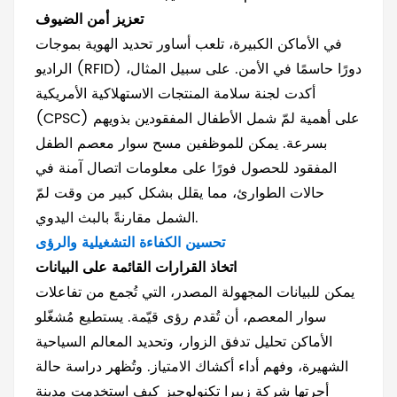
تعزيز أمن الضيوف
في الأماكن الكبيرة، تلعب أساور تحديد الهوية بموجات
الراديو (RFID) دورًا حاسمًا في الأمن. على سبيل المثال،
أكدت لجنة سلامة المنتجات الاستهلاكية الأمريكية
(CPSC) على أهمية لمّ شمل الأطفال المفقودين بذويهم
بسرعة. يمكن للموظفين مسح سوار معصم الطفل
المفقود للحصول فورًا على معلومات اتصال آمنة في
حالات الطوارئ، مما يقلل بشكل كبير من وقت لمّ
الشمل مقارنةً بالبث اليدوي.
تحسين الكفاءة التشغيلية والرؤى
اتخاذ القرارات القائمة على البيانات
يمكن للبيانات المجهولة المصدر، التي تُجمع من تفاعلات
سوار المعصم، أن تُقدم رؤى قيّمة. يستطيع مُشغّلو
الأماكن تحليل تدفق الزوار، وتحديد المعالم السياحية
الشهيرة، وفهم أداء أكشاك الامتياز. وتُظهر دراسة حالة
أجرتها شركة زيبرا تكنولوجيز كيف استخدمت مدينة