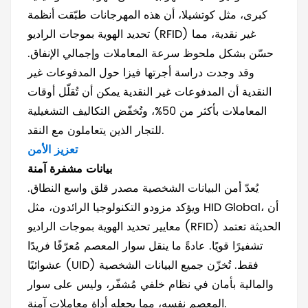
كبرى، مثل كوتشيلا، أن هذه المهرجانات طبّقت أنظمة
تحديد الهوية بموجات الراديو (RFID) غير نقدية، مما
حسّن بشكل ملحوظ سرعة المعاملات وإجمالي الإنفاق.
وقد وجدت دراسة أجرتها فيزا حول المدفوعات غير
النقدية أن المدفوعات غير النقدية يمكن أن تُقلّل أوقات
المعاملات بأكثر من 50%، وتُخفّض التكاليف التشغيلية
للتجار الذين يتعاملون مع النقد.
تعزيز الأمن
بيانات مشفرة آمنة
يُعدّ أمن البيانات الشخصية مصدر قلق واسع النطاق.
ويؤكد مزودو التكنولوجيا الرائدون، مثل HID Global، أن
معايير تحديد الهوية بموجات الراديو (RFID) الحديثة تعتمد
تشفيرًا قويًا. عادةً ما ينقل سوار المعصم مُعرّفًا فريدًا
عشوائيًا (UID) فقط. تُخزّن جميع البيانات الشخصية
والمالية بأمان في نظام خلفي مُشفّر، وليس على سوار
المعصم نفسه، مما يجعله أداة معاملات آمنة.