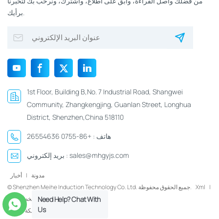
من فضلك واصل القراءة، وابق على اطلاع، واشترك، ونرحب بك لتخبرنا
برأيك.
1st Floor, Building B,No. 7 Industrial Road, Shangwei
Community, Zhangkengjing, Guanlan Street, Longhua
District, Shenzhen,China 518110
هاتف :
+86-0755 26554636
sales@mhgyjs.com
بريد إلكتروني :
مدونة
|
أخبار
|
Xml
© Shenzhen Meihe Induction Technology Co. Ltd. جميع الحقوق محفوظة.
سياسة الخصوصية
Need Help? Chat With
Us
شبكة IPv6 مدعومة