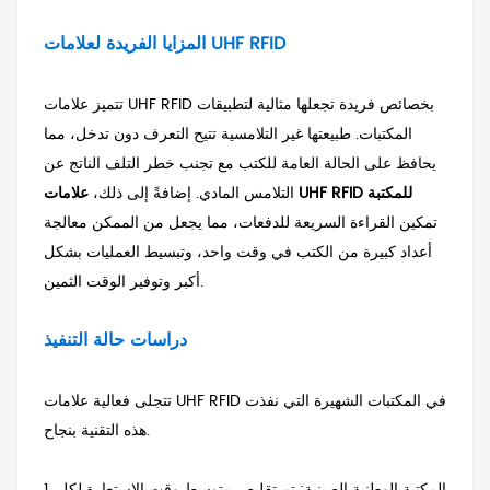
المزايا الفريدة لعلامات UHF RFID
تتميز علامات UHF RFID بخصائص فريدة تجعلها مثالية لتطبيقات
المكتبات. طبيعتها غير التلامسية تتيح التعرف دون تدخل، مما
يحافظ على الحالة العامة للكتب مع تجنب خطر التلف الناتج عن
علامات UHF RFID للمكتبة
التلامس المادي. إضافةً إلى ذلك،
تمكين القراءة السريعة للدفعات، مما يجعل من الممكن معالجة
أعداد كبيرة من الكتب في وقت واحد، وتبسيط العمليات بشكل
أكبر وتوفير الوقت الثمين.
دراسات حالة التنفيذ
تتجلى فعالية علامات UHF RFID في المكتبات الشهيرة التي نفذت
هذه التقنية بنجاح.
1. المكتبة الوطنية الصينية: تم تقليص متوسط ​​وقت الاستعارة لكل