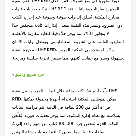
تلعب تقنية UHF RFID دورًا محوريًا في منع السرقة. فمن خلال
تركيب بوابات قنوات UHF RFID المجهزة بقارئات وهوائيات عند
مخارج المكتبة، يُطلق إنذارات صوتية وضوئية عند إخراج الكتب
دون تصريح. وتتميز هذه التقنية بمعدل إنذارات كاذبة منخفض جدًا
لا يتجاوز 0.1%، مما يوفر حلاً دقيقًا للغاية مقارنةً بالأنظمة
التقليدية القائمة على الشريط المغناطيسي. وبفضل بوابات الأمان
المجهزة بتقنية UHF RFID، يمكن لمستخدمي المكتبة المرور
بسهولة ويسر مع حقائب كتبهم، مما يضمن تجربة سلسة ومريحة.
جرد سريع ودقيق
●
ولّت أيام عدّ الكتب بدقة خلال فترات الجرد. بفضل تقنية UHF
RFID، يمكن لموظفي المكتبة استخدام أجهزة محمولة يمكنها
قراءة أكثر من 200 بطاقة في الثانية. تتم مزامنة البيانات
بسلاسة مع نظام إدارة المكتبة، مما يوفر تحديثات فورية. يُقلّص
الوقت اللازم لفحص جرد 100,000 كتاب من شهر واحد إلى 4
ساعات فقط، مما يضمن كفاءة العمليات ودقة التوثيق.