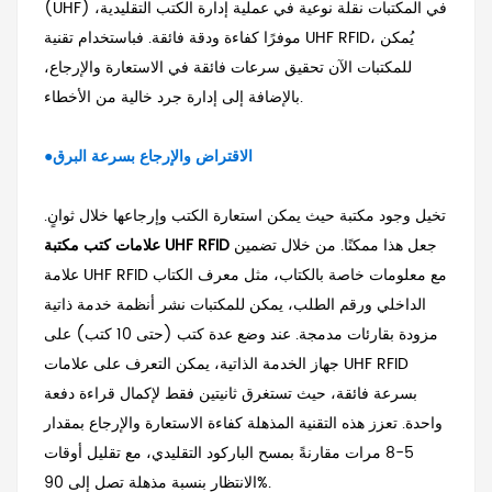
(UHF) في المكتبات نقلة نوعية في عملية إدارة الكتب التقليدية،
موفرًا كفاءة ودقة فائقة. فباستخدام تقنية UHF RFID، يُمكن
للمكتبات الآن تحقيق سرعات فائقة في الاستعارة والإرجاع،
بالإضافة إلى إدارة جرد خالية من الأخطاء.
●الاقتراض والإرجاع بسرعة البرق
تخيل وجود مكتبة حيث يمكن استعارة الكتب وإرجاعها خلال ثوانٍ.
جعل هذا ممكنًا. من خلال تضمين
علامات كتب مكتبة UHF RFID
علامة UHF RFID مع معلومات خاصة بالكتاب، مثل معرف الكتاب
الداخلي ورقم الطلب، يمكن للمكتبات نشر أنظمة خدمة ذاتية
مزودة بقارئات مدمجة. عند وضع عدة كتب (حتى 10 كتب) على
جهاز الخدمة الذاتية، يمكن التعرف على علامات UHF RFID
بسرعة فائقة، حيث تستغرق ثانيتين فقط لإكمال قراءة دفعة
واحدة. تعزز هذه التقنية المذهلة كفاءة الاستعارة والإرجاع بمقدار
5-8 مرات مقارنةً بمسح الباركود التقليدي، مع تقليل أوقات
الانتظار بنسبة مذهلة تصل إلى 90%.